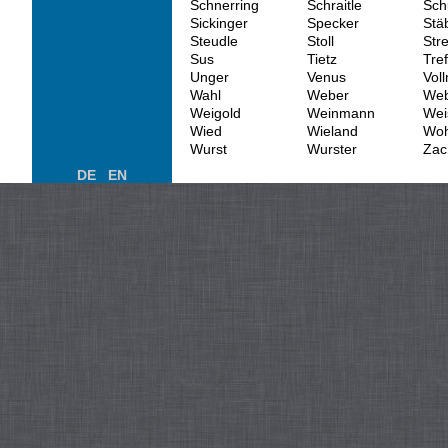
Schnerring
Schraitle
Sch
Sickinger
Specker
Stä
Steudle
Stoll
Str
Sus
Tietz
Tre
Unger
Venus
Vol
Wahl
Weber
Web
Weigold
Weinmann
Wei
Wied
Wieland
Woh
Wurst
Wurster
Zac
DE
EN