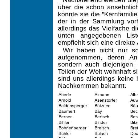
über die schon ansehnlic
könnte sie die "Kernfamil
der in der Sammlung vor
allerdings das Vielfache d
unten angegebenen List
empfiehlt sich eine direkte
Wir haben nicht nur s
aufgenommen, deren Ang
sondern auch diejenigen, 
Teilen der Welt wohnhaft s
sind uns allerdings keine
Nachkommen bekannt.
Aberle
Aimann
Alb
Arnold
Asenstorfer
Auw
Baldensperger
Bätzner
Bäu
Baumert
Bay
Bec
Berner
Bertsch
Bes
Bihler
Binder
Bitz
Bohnenberger
Breisch
Bre
Bühler
Bulach
Dec