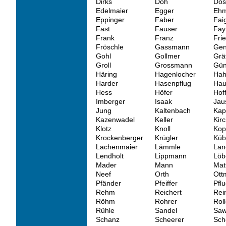
Dirks
Doh
Dos
Edelmaier
Egger
Eh
Eppinger
Faber
Fai
Fast
Fauser
Fay
Frank
Franz
Fri
Fröschle
Gassmann
Gen
Gohl
Gollmer
Grä
Groll
Grossmann
Gün
Häring
Hagenlocher
Ha
Harder
Hasenpflug
Hau
Hess
Höfer
Hof
Imberger
Isaak
Jau
Jung
Kaltenbach
Kap
Kazenwadel
Keller
Kir
Klotz
Knoll
Kop
Krockenberger
Krügler
Küb
Lachenmaier
Lämmle
Lan
Lendholt
Lippmann
Löb
Mader
Mann
Mat
Neef
Orth
Ott
Pfänder
Pfeiffer
Pflu
Rehm
Reichert
Rei
Röhm
Rohrer
Roll
Rühle
Sandel
Saw
Schanz
Scheerer
Sch