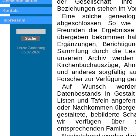
der Gesell­schaft. Ihr
Gemeinde aktuell
Beziehungen stehen im Vo
Kontakt
Eine solche genealog
Impressum
abgeschlossen. So wie 
Freunden die Ergebnisse 
übergeben bekommen habe
Ergänzungen, Berichtigu
Letzte Änderung
Sammlung durch die Lese
05.07.2026
unserem Archiv werden 
Kirchenbuchauszüge, Ahne
und anderes sorgfältig a
Forscher zur Ver­fügung gest
Auf Wunsch werde
Datenbestands in Gestalt
Listen und Tafeln angefer
oder Nachkom­men übergeb
gestaltete, bebilderte Sch
wir verfügen über a
entsprechenden Familie.
Nachstehend werden diej