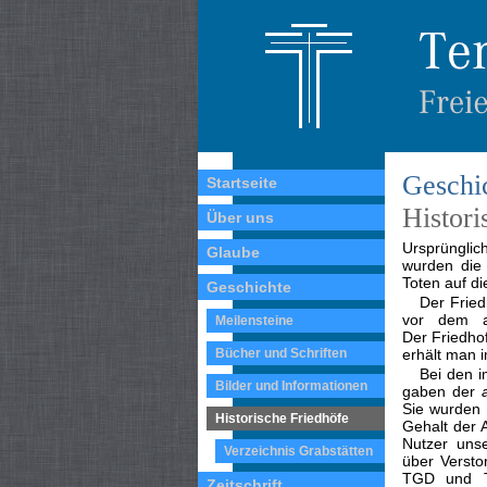
Geschi
Startseite
Histori
Über uns
Ursprünglic
Glaube
wurden die 
Toten auf d
Geschichte
Der Fried
vor dem al
Meilensteine
Der Friedho
Bücher und Schriften
erhält man 
Bei den 
Bilder und Informationen
gaben der
Sie wurden 
Historische Friedhöfe
Gehalt der 
Nutzer unse
Verzeichnis Grabstätten
über Versto
TGD und TS
Zeitschrift