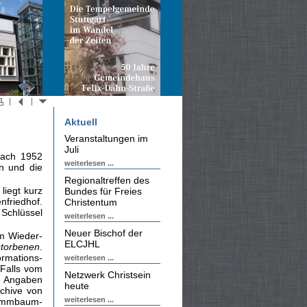
Aktuell
Veranstaltungen im
Juli
nach 1952
weiterlesen ...
n und die
Regionaltreffen des
liegt kurz
Bundes für Freies
friedhof.
Christentum
 Schlüssel
weiterlesen ...
Neuer Bischof der
m Wieder­
ELCJHL
torbenen
.
ormations-
weiterlesen ...
 Falls vom
Netzwerk Christsein
e Angaben
heute
chive von
weiterlesen ...
tammbaum-