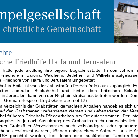
chte
sche Friedhöfe Haifa und Jerusalem
h hatte jede Siedlung ihre eigene Begräbnisstätte. In den Jahren 
Friedhöfe in Sarona, Waldheim, Betlehem und Wilhelma aufgelasse
ie Friedhöfe von Haifa und Jerusalem umgebettet.
hof in Haifa ist von der Jaffastraße (Derech Yafo) aus zugänglich. Er 
ten zentralen Busbahnhof und hinter dem britischen Soldaten
f in Jerusalem kann von der Rephaimstraße aus betreten werden. Den
im German Hospice (Lloyd George Street 12).
im Verzeichnis der Grabstätten gemachten Angaben handelt es sich u
auf den Grabsteinen vorhandenen Namen und Lebensdaten der Vers
bei früheren Friedhofs-Pflegearbeiten am Ort aufgenommen. Der Inf
Angaben ist je nach Ausführung des Grabsteins recht unterschiedlich.
res Grabstätten-Verzeichnisses noch vollständigere oder genauer
rbene gewünscht werden, können entsprechende Anfragen an die Ar
A gerichtet werden, bei denen eine ausführliche Familien-S