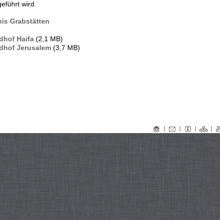
eführt wird.
nis Grabstätten
edhof Haifa
(2,1 MB)
edhof Jerusalem
(3,7 MB)