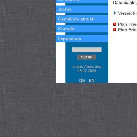
Datenbank g
Archiv
Verzeich
Gemeinde aktuell
Plan Fri
Kontakt
Plan Fri
Impressum
Letzte Änderung
05.07.2026
DE
EN