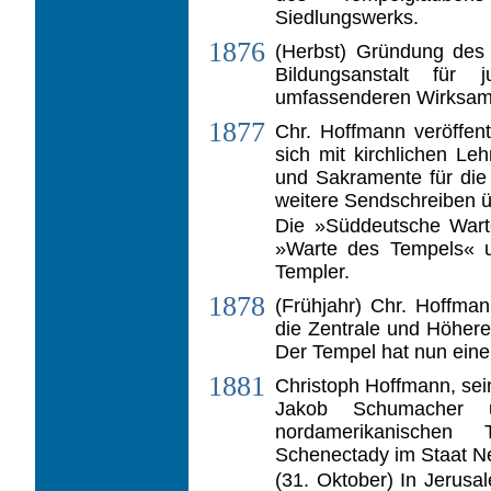
Siedlungswerks.
1876
(Herbst) Gründung des 
Bildungsanstalt für
umfassenderen Wirksamke
1877
Chr. Hoffmann veröffent
sich mit kirchlichen L
und Sakramente für die 
weitere Sendschreiben ü
Die »Süddeutsche Wart
»Warte des Tempels« u
Templer.
1878
(Frühjahr) Chr. Hoffma
die Zentrale und Höhere
Der Tempel hat nun eine
1881
Christoph Hoffmann, se
Jakob Schu­macher
nordamerikanischen
Schenectady im Staat N
(31. Oktober) In Jerus