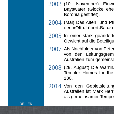
2002
(10. November) Einw
Bayswater (Glocke eh
Boronia gestiftet).
2004
(Mai) Das Alten- und P
den »Otto-Löbert-Bau« u
2005
In einer stark geänder
Gewicht auf die Beteilig
2007
Als Nachfolger von Peter
von den Leitungsgrem
Australien zum gemeins
2008
(29. August) Die Warri
Templer Homes for the 
130.
2014
Von den Gebietsleitu
Australien ist Mark He
als gemeinsamer Tempel
DE
EN