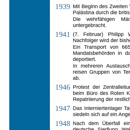
1939
Mit Beginn des Zweiten 
Palästina durch die bri
Die wehrfähigen Mä
untergebracht.
1941
(7. Februar) Philipp
Nachfolger wird der bis­h
Ein Transport von 665
Mandatsbehörden in das
deportiert.
In mehreren Austausc
reisen Gruppen von Te
ab.
1946
Protest der Zentralleit
beim Büro des Roten Kr
Repatriierung der restl
1947
Das Interniertenlager Ta
siedeln sich auf ein Ang
1948
Nach dem Überfall ein
deutsche Siedlung Wa