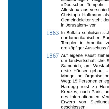
»Deutscher Tempel« -
Ältesten« aus verschie
Christoph Hoffmann als
Gemeindeleiter steht d
in Jerusalem« vor.
1863
In Buffalo schließen s
nordameri­kanischen Bu
Templer in Amerika z
dreiköpfiger Ausschuss (
1867
Auf eigene Faust ziehe
um landwirt­schaftliche 
Samunieh, am Westabh
erste Häuser gebaut -
Mangel an Organisatio
Weg; 15 Personen erlie
Hardegg reist zu Hen
Kreuzes, nach Paris, u
des Internationalen Ve
Erwerb von Siedlung
geschlossen.