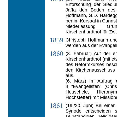
Erforschung der Sied­lu
Jaffa den Boden des H
Hoffmann, G.D. Hardegg
ber im Kursaal in Cannst
Niederlassung - Grün
Kirschenhardthof für Zw
1859
Christoph Hoffmann un
werden aus der Evangel
1860
(8. Februar) Auf der e
Kirschenhardthof (mit et
des Reformkurses besch
den Kirchenausschluss 
aus.
(6. März) Im Auftrag 
4 "Evangelisten" (Chris
Heuschele, Hierony
Hochstetter) mit Mission
1861
(19./20. Juni) Bei eine
Synode entscheiden 
selbständigen religiö