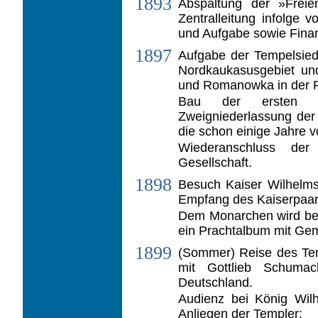
1893
Abspaltung der »Frei
Zentralleitung infolge 
und Aufgabe sowie Finan
1897
Aufgabe der Tempelsie
Nordkaukasus­gebiet u
und Romanowka in der 
Bau der ersten H
Zweigniederlassung der
die schon einige Jahre 
Wiederanschluss de
Gesellschaft.
1898
Besuch Kaiser Wilhelms 
Empfang des Kaiserpaare
Dem Monarchen wird bei 
ein Prachtalbum mit Gem
1899
(Sommer) Reise des Te
mit Gottlieb Schuma
Deutschland.
Audienz bei König Wilh
Anliegen der Templer: