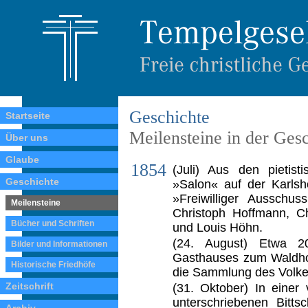
Geschichte
Startseite
Meilensteine in der Ges
Über uns
Glaube
1854
(Juli) Aus den pietist
Geschichte
»Salon« auf der Karls­
»Freiwilliger Ausschu
Meilensteine
Christoph Hoffmann, C
Bücher und Schriften
und Louis Höhn.
(24. August) Etwa 
Bilder und Informationen
Gasthauses zum Waldhor
Historische Friedhöfe
die Sammlung des Volkes
Zeitschrift
(31. Oktober) In einer
unterschriebenen Bitt