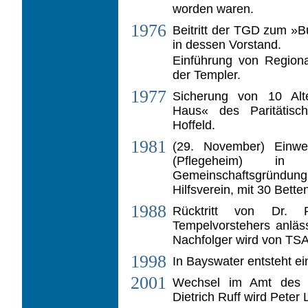
worden waren.
1976
Beitritt der TGD zum »B
in dessen Vorstand.
Einführung von Region
der Templer.
1977
Sicherung von 10 Alte
Haus« des Paritäti­sc
Hoffeld.
1981
(29. November) Einw
(Pflegeheim) in B
Gemeinschaftsgründung
Hilfsverein, mit 30 Bette
1988
Rücktritt von Dr.
Tempelvorstehers anläss
Nachfolger wird von TSA
1998
In Bayswater entsteht ei
2001
Wechsel im Amt des T
Dietrich Ruff wird Peter 