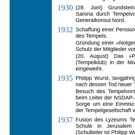
1930
(28. Juni) Grundste
Sarona durch Tempel­v
Generalkonsul Nord.
1932
Schaffung einer Pensio
des Tempels.
Gründung einer »Notgem
Schutz der Mit­glieder vo
(20. August) Das »Pa
(Tempelklub) in der Moz
eingeweiht.
1935
Philipp Wurst, langjähri
nach dessen Tod neuer 
Besuch des Tempelvors
beim Leiter der NSDAP-A
Sorge um eine Einmisch
der Tempelgesellschaft 
1937
Fusion des Lyzeums Tem
Schule in Jerusalem
(Schulleiter ist Philipp W