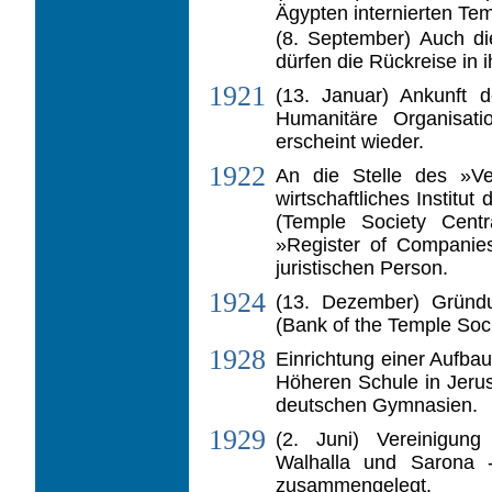
Ägypten internierten Tem
(8. September) Auch die
dürfen die Rück­reise in 
1921
(13. Januar) Ankunft d
Humanitäre Organi­sat
erscheint wieder.
1922
An die Stelle des »Ver
wirtschaftliches Institu
(Temple Society Centr
»Register of Companie
juristischen Person.
1924
(13. Dezember) Gründu
(Bank of the Temple Socie
1928
Einrichtung einer Aufba
Höheren Schule in Jerus
deutschen Gymnasien.
1929
(2. Juni) Vereinigun
Walhalla und Sarona 
zusammengelegt.