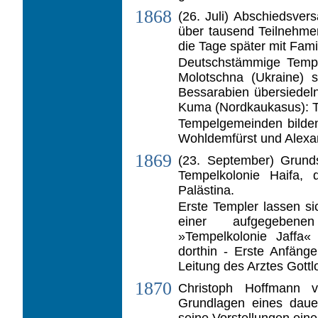
1868
(26. Juli) Abschiedsve
über tausend Teilnehme
die Tage später mit Fami
Deutschstämmige Temp
Molotschna (Ukraine) 
Bessarabien übersiedel
Kuma (Nordkaukasus): T
Tempelgemeinden bilden
Wohldemfürst und Alexa
1869
(23. September) Grund
Tempelkolonie Haifa,
Palästina.
Erste Templer lassen s
einer aufgege­ben
»Tempelkolonie Jaffa« 
dorthin - Erste Anfäng
Leitung des Arztes Gottl
1870
Christoph Hoffmann ve
Grundlagen eines dauer
seine Vorstellungen ein