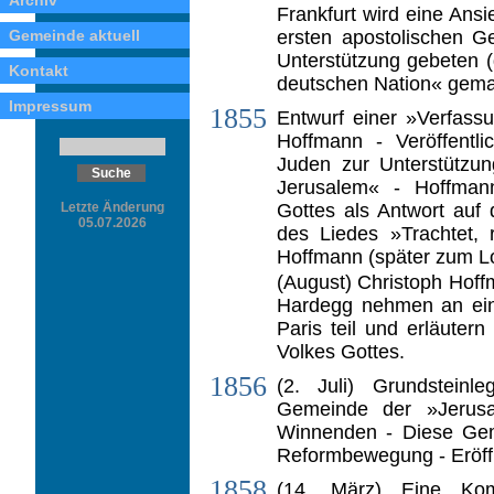
Archiv
Frankfurt wird eine Ansi
ersten apostolischen G
Gemeinde aktuell
Unterstützung gebeten 
Kontakt
deutschen Nation« gema
Impressum
1855
Entwurf einer »Verfass
Hoffmann - Ver­öffentl
Juden zur Unterstützu
Jerusalem« - Hoffman
Gottes als Antwort auf
Letzte Änderung
05.07.2026
des Liedes »Trachtet, 
Hoffmann (später zum Lo
(August) Christoph Hof
Hardegg nehmen an eine
Paris teil und erläute
Volkes Gottes.
1856
(2. Juli) Grundstein
Gemeinde der »Jeru­sa
Winnenden - Diese Gem
Reformbewegung - Eröff
1858
(14. März) Eine Kom