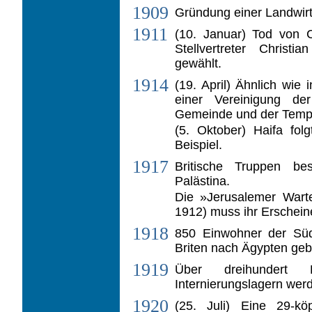
1909
Gründung einer Landwirt
1911
(10. Januar) Tod von C
Stellvertreter Chris­
gewählt.
1914
(19. April) Ähnlich wie
einer Vereinigung de
Gemeinde und der Tempe
(5. Oktober) Haifa fo
Beispiel.
1917
Britische Truppen be
Palästina.
Die »Jerusalemer Warte
1912) muss ihr Erscheine
1918
850 Einwohner der Süd
Briten nach Ägypten gebr
1919
Über dreihundert
Internierungslagern we
1920
(25. Juli) Eine 29-kö