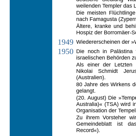
weilenden Templer das La
Die meisten Flüchtling
nach Famagusta (Zypern
Ältere, kranke und beh
Hospiz der Borro­mäer-S
1949
Wiedererscheinen der »
1950
Die noch in Palästina
israelischen Behör­den 
Als einer der Letzten 
Nikolai Schmidt Jeru
(Australien).
80 Jahre des Wirkens de
gelangt.
(20. August) Die »Tempe
Australia)« (TSA) wird 
Organisation der Tempel­
Zu ihrem Vorsteher wi
Gemeindeblatt ist da
Record«).