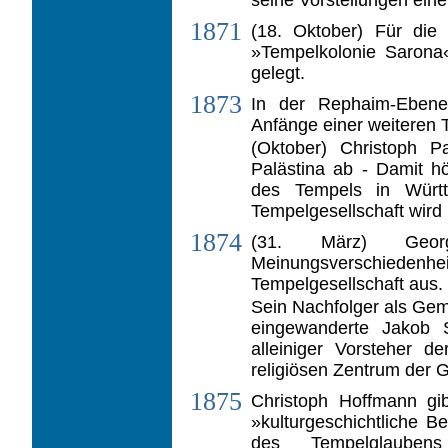
1871
(18. Oktober) Für die 
»Tempelkolonie Sarona
gelegt.
1873
In der Rephaim-Ebene
Anfänge einer weiteren 
(Oktober) Christoph P
Palästina ab - Damit hö
des Tempels in Würt
Tempelgesellschaft wird 
1874
(31. März) Geo
Meinungsverschiedenhei
Tempelgesellschaft aus.
Sein Nachfolger als Geme
eingewanderte Jakob 
alleiniger Vorsteher d
religiösen Zentrum der G
1875
Christoph Hoffmann gi
»kulturgeschichtliche 
des Tempelglauben