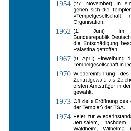
1954
(27. November) In ein
geben sich die Temp­le
»Tempelgesellschaft
Organisation.
1962
(1. Juni) Im S
Bundesrepublik Deutsch
die Entschädigung bes
Palästina getroffen.
1967
(9. April) Einweihung
Tempelgesellschaft in De
1970
Wiedereinführung des
Zentralgewalt, als Zei
ersten Amtsträger in d
gewählt.
1973
Offizielle Eröffnung de
der Templer) der TSA.
1974
Feier zur Wiederinstand
Jerusalem, nachdem 
Waldheim, Wilhelma u