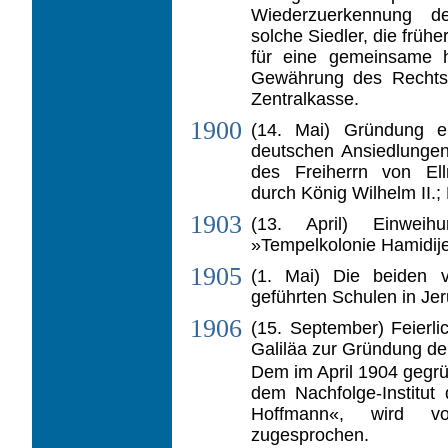
Wiederzuerkennung de
solche Siedler, die früher
für eine gemeinsame h
Gewährung des Rechtsst
Zentralkasse.
1900
(14. Mai) Gründung ei
deutschen Ansied­lungen 
des Freiherrn von Ell
durch König Wilhelm II.;
1903
(13. April) Einweih
»Tempelkolonie Hamidije
1905
(1. Mai) Die beiden 
geführten Schulen in Jer
1906
(15. September) Feierl
Galiläa zur Grün­dung d
Dem im April 1904 gegrü
dem Nachfolge-Institut
Hoffmann«, wird vo
zugesprochen.