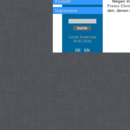
Kontakt
Wegen ihr
Freies Chr
Impressum
den, denen u
Letzte Änderung
05.07.2026
DE
EN