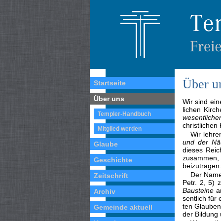
Über u
Startseite
Über uns
Wir sind ei
lichen Kirc
Templer-Handbuch
we­sentlich
christli­chen
Mitglied werden
Wir lehr
und der Näc
Glaube
dieses Rei
zusammen, u
Geschichte
beizutragen
Der Nam
Zeitschrift
Petr. 2, 5)
Bausteine
an
Archiv
sentlich für
ten Glauben
Gemeinde aktuell
der Bildung 