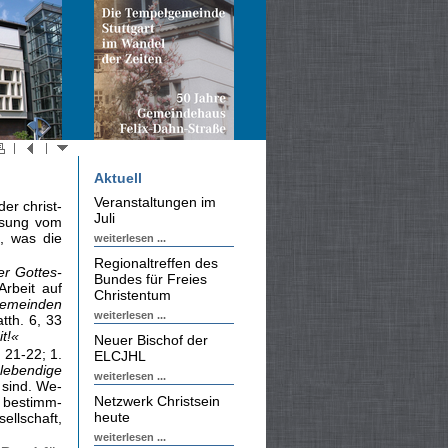
Aktuell
Veranstaltungen im
der christ­
Juli
ssung vom
, was die
weiterlesen ...
Regionaltreffen des
r Gottes-
Bundes für Freies
Arbeit auf
Christentum
emeinden
weiterlesen ...
tth. 6, 33
t!«
Neuer Bischof der
 21-22; 1.
ELCJHL
lebendige
weiterlesen ...
 sind. We­
Netzwerk Christsein
 bestimm­
heute
ellschaft,
weiterlesen ...