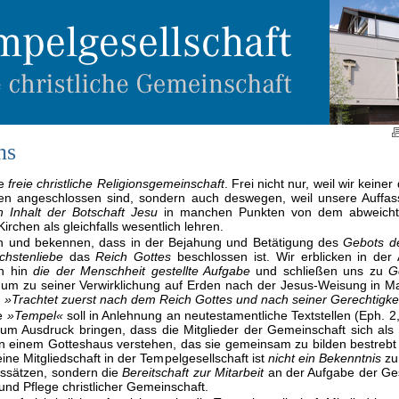
ns
ne
freie christliche Religionsgemeinschaft
. Frei nicht nur, weil wir keiner 
hen angeschlossen sind, sondern auch deswegen, weil unsere Auffa
en Inhalt der Botschaft Jesu
in manchen Punkten von dem abweicht
 Kirchen als gleichfalls wesentlich lehren.
en und bekennen, dass in der Bejahung und Betätigung des
Gebots de
hstenliebe
das
Reich Gottes
beschlossen ist. Wir erblicken in der 
ch hin
die der Menschheit gestellte Aufgabe
und schließen uns zu
G
m zu seiner Verwirklichung auf Erden nach der Jesus-Weisung in Ma
:
»Trachtet zuerst nach dem Reich Gottes und nach seiner Gerechtigkei
e
»Tempel«
soll in Anlehnung an neutestamentliche Textstellen (Eph. 2,
 zum Ausdruck bringen, dass die Mitglieder der Gemeinschaft sich als
 einem Gotteshaus verstehen, das sie gemeinsam zu bilden bestrebt
 eine Mitgliedschaft in der Tempelgesellschaft ist
nicht ein Bekenntnis
zu
ssätzen, sondern die
Bereitschaft zur Mitarbeit
an der Aufgabe der Ges
und Pflege christlicher Gemeinschaft.