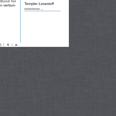
Bund für
Templer-Lesestoff
en verbun­
weiterlesen ...