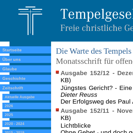
Die Warte des Tempels
Startseite
Monatsschrift für offe
Über uns
Glaube
Ausgabe 152/12 - Deze
Geschichte
KB)
Jüngstes Gericht? - Eine
Zeitschrift
Dieter Reuss
Aktuelle Ausgabe
Der Erfolgsweg des Paul 
2026
Ausgabe 152/11 - Nove
2025
KB)
2020 - 2024
Lichtblicke
Ohne Gebet - und doch ge
2015 - 2019