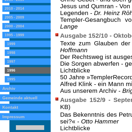
Jesus und Qumran - Von 
2010 - 2014
Legenden -
Dr. Heinz Rö
2005 - 2009
Templer-Gesangbuch vo
Lange
2000 - 2004
Ausgabe 152/10 - Oktob
1995 - 1999
Texte zum Glauben der
1999
Hoffmann
1998
Der Rechtsweg ist ausge
1997
Die Sorgen abwerfen - ge
Lichtblicke
1996
50 Jahre »TemplerRecor
1995
Alfred Klink - ein Mann mi
Archiv
Aus unserem Archiv -
Bri
Gemeinde aktuell
Ausgabe 152/9 - Septe
KB)
Kontakt
Das Bekenntnis des Petrus
Impressum
sei?« -
Otto Hammer
Lichtblicke