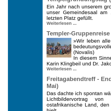
Ein Jahr nach unserem gr
unser Gemeindesaal am 1
letzten Platz gefüllt.
Weiterlesen ...
Templer-Gruppenreise n
»Wir leben al
bedeutungsvo
(Novalis)
In diesem Sinn
Karin Klingbeil und Dr. Jak
Weiterlesen ...
Freitagabendtreff - End
Mai)
Das dachte ich spontan w
Lichtbildervortrag v
ostafrikanische Land, de
hielt.