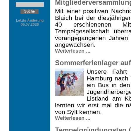
Mitgliederversammlung
Mit einer positiven Nachri
Blaich bei der diesjährige
Letzte Änderung
40 erschienenen Mi
05.07.2026
Tempelgesellschaft über
vorangegangenen Jahren w
angewachsen.
Weiterlesen ...
Sommerferienlager auf S
Unsere Fahrt 
Hamburg nach W
ein Bus in den
Jugend­herberg
Listland am K
lernten wir erst mal die
von Sylt kennen.
Weiterlesen ...
Tempelgründungstag (1