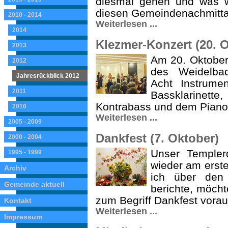
diesmal gehen und was w
diesen Gemeindenachmitta
2010 - 2014
Weiterlesen ...
2014
Klezmer-Konzert (20. 
2013
Am 20. Oktober 
2012
des Weidelba
Jahresrückblick 2012
Acht Instrumen
2011
Bassklarinett
Kontrabass und dem Piano
2010
Weiterlesen ...
2005 - 2009
Dankfest (7. Oktober)
2000 - 2004
Unser Templer
1995 - 1999
wieder am erste
Archiv
ich über den 
Gemeinde aktuell
berichte, möch
zum Begriff Dankfest vorau
Kontakt
Weiterlesen ...
Impressum