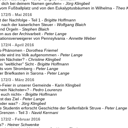
e dich bei deinem Namen gerufen« -
Jörg Klingbeil
vom Fußballplatz und von den Eukalyptusbäumen in Wilhelma -
Theo K
172/5 - Mai 2016
 der Nachfolge - Teil 1 -
Brigitte Hoffmann
 nach der kaiserlichen Steuer -
Wolfgang Blaich
und Orgeln -
Stephen Blaich
en aus der Archivarbeit -
Peter Lange
rationsverweigerer von Pennsylvania -
Annette Weber
172/4 - April 2016
s-Phänomen -
Dorothea Friemel
mde wird ins Volk aufgenommen -
Peter Lange
ein Nächster? -
Christine Klingbeil
s "weltlicher" Sicht -
Brigitte Hoffmann
rts vom Stromberg -
Peter Lange
her Briefkasten in Sarona -
Peter Lange
172/3 - März 2016
-Feier in unserer Gemeinde - Karin Klingbeil
mein Nächster«? -
Pedro Lourenzo
 euch nicht« -
Brigitte Hoffmann
st das Ziel -
Peter Lange
 oder was? -
Jörg Klingbeil
he Studentin erforscht Geschichte der Seifenfabrik Struve -
Peter Lange
Grenzen - Teil 3 -
Navid Kermani
172/2 - Februar 2016
us? -
Heiner Schwenke