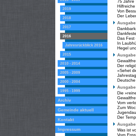
75 Jahre 
Hilfreiche
2019
Von Bess
Der Lebe
2018
Ausgabe 
2017
Dankbarke
Dankfeste
2016
Das Fest
In Laubhü
Jahresrückblick 2016
Hegel un
2015
Ausgabe 
Gewaltfre
2010 - 2014
Der religi
»Sehet di
2005 - 2009
Jahrestag
Deutsche 
2000 - 2004
Ausgabe 
1995 - 1999
Die »rein
Gewaltfrei
Archiv
Vom verl
Zum Woch
Gemeinde aktuell
Jugendau
Der Templ
Kontakt
Ausgabe 
Impressum
Was ist v
Vom Ernst