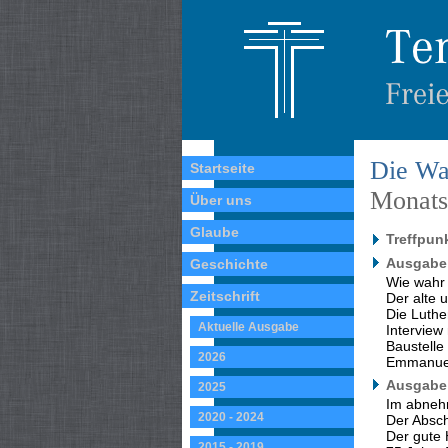
Die Wa
Startseite
Monatss
Über uns
Glaube
Treffpun
Ausgabe 
Geschichte
Wie wahr 
Zeitschrift
Der alte 
Die Luthe
Aktuelle Ausgabe
Interview
Baustelle
2026
Emmanuel
Ausgabe 
2025
Im abneh
2020 - 2024
Der Absc
Der gute 
2015 - 2019