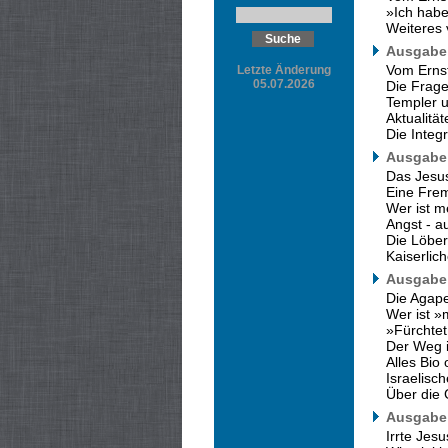
»Ich hab
Weiteres 
Ausgabe 
Vom Ernst
Letzte Änderung
05.07.2026
Die Frage
Templer 
Aktualität
Die Integ
Ausgabe 
Das Jesu
Eine Fre
Wer ist m
Angst - au
Die Löbe
Kaiserlic
Ausgabe 
Die Agape
Wer ist »
»Fürchtet
Der Weg i
Alles Bio
Israelisc
Über die 
Ausgabe 
Irrte Jes