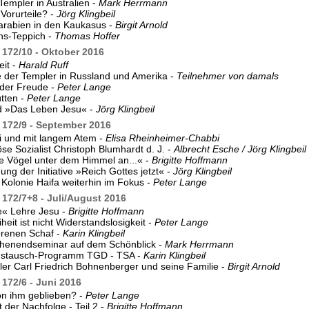
Templer in Australien -
Mark Herrmann
 Vorurteile? -
Jörg Klingbeil
arabien in den Kaukasus -
Birgit Arnold
ns-Teppich -
Thomas Hoffer
172/10 - Oktober 2016
it -
Harald Ruff
 der Templer in Russland und Amerika -
Teilnehmer von damals
 der Freude -
Peter Lange
tten -
Peter Lange
d »Das Leben Jesu« -
Jörg Klingbeil
172/9 - September 2016
i und mit langem Atem -
Elisa Rheinheimer-Chabbi
öse Sozialist Christoph Blumhardt d. J. -
Albrecht Esche / Jörg Klingbeil
e Vögel unter dem Himmel an...« -
Brigitte Hoffmann
ung der Initiative »Reich Gottes jetzt« -
Jörg Klingbeil
Kolonie Haifa weiterhin im Fokus -
Peter Lange
172/7+8 - Juli/August 2016
e« Lehre Jesu -
Brigitte Hoffmann
heit ist nicht Widerstandslosigkeit -
Peter Lange
orenen Schaf -
Karin Klingbeil
enendseminar auf dem Schönblick -
Mark Herrmann
stausch-Programm TGD - TSA -
Karin Klingbeil
er Carl Friedrich Bohnenberger und seine Familie -
Birgit Arnold
172/6 - Juni 2016
on ihm geblieben? -
Peter Lange
 der Nachfolge - Teil 2 -
Brigitte Hoffmann