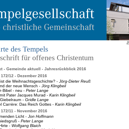
rte des Tempels
chrift für offenes Christentum
kt - Gemeinde aktuell - Jahresrückblick 2016
172/12 - Dezember 2016
ist die Weihnachtsgeschichte? -
Jörg-Dieter Reuß
und der neue Mensch -
Jörg Klingbeil
r-Bibel - neu -
Peter Lange
 mit Pater Jacques Murad -
Karin Klingbeil
 Giebelraum -
Gridle Lange
 Carrère: Das Reich Gottes -
Karin Klingbeil
172/11 - November 2016
menden Licht -
Jon Hoffmann
hiedsgruß -
Peter Lange
Hirte -
Wolfgang Blaich