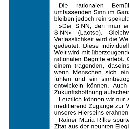
Die rationalen Bemüh
umfassenden Sinn im Ganzen
bleiben jedoch rein spekula
»Der SINN, den man ers
SINN« (Laotse). Gleich
Verlässlichkeit wird die W
gedeutet. Diese individuel
Welt wird mit überzeugender
rationalen Begriffe erlebt.
einem tragenden, dasein
wenn Menschen sich ein
fühlen und ein sinnbezog
entwickeln kön­nen. Auc
Zukunftshoffnung aufschei
Letztlich können wir nur 
meditierend Zugänge zur We
unseres Hierseins erahnen
Rainer Maria Rilke spürt
Zitat aus der neunten Eleg