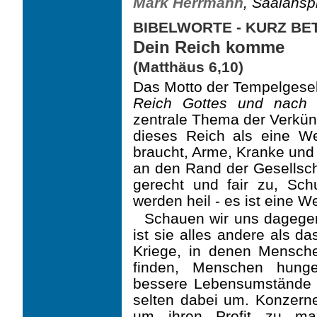
Mark Herrmann
, Saalansp
BIBELWORTE - KURZ B
Dein Reich komme
(Matthäus 6,10)
Das Motto der Tempelgesel
Reich Gottes und nach s
zentrale Thema der Verkün
dieses Reich als eine We
braucht, Arme, Kranke und 
an den Rand der Gesellsch
gerecht und fair zu, Sc
werden heil - es ist eine We
Schauen wir uns dagege
ist sie alles andere als da
Kriege, in denen Mensc
finden, Menschen hunge
bessere Lebensumstände 
selten dabei um. Konzer
um ihren Profit zu max