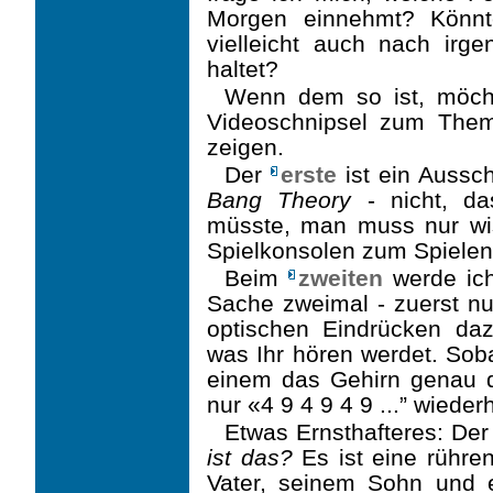
Morgen einnehmt? Könnte
vielleicht auch nach irg
haltet?
Wenn dem so ist, möcht
Videoschnipsel zum Th
zeigen.
Der
erste
ist ein Aussc
Bang Theory
- nicht, d
müsste, man muss nur w
Spielkon­solen zum Spiele
Beim
zweiten
werde ich 
Sache zweimal - zuerst nu
optischen Eindrücken dazu
was Ihr hören werdet. Soba
einem das Gehirn genau d
nur «4 9 4 9 4 9 ...” wiederh
Etwas Ernsthafteres: De
ist das?
Es ist eine rühre
Vater, seinem Sohn und 