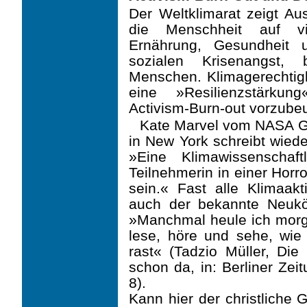
Der Weltklimarat zeigt A
die Menschheit auf vie
Ernährung, Gesundheit 
sozialen Krisenangst,
Menschen. Klimagerechtig
eine »Resilienzstärku
Activism-Burn-out vorzube
Kate Marvel vom NASA Go
in New York schreibt wiede
»Eine Klimawissenschaf
Teilnehme­rin in einer Hor
sein.« Fast alle Klimaakt
auch der bekannte Neuköll
»Manchmal heule ich morg
lese, höre und sehe, wie 
rast« (Tadzio Müller, Die
schon da, in: Berliner Zei
8).
Kann hier der christliche