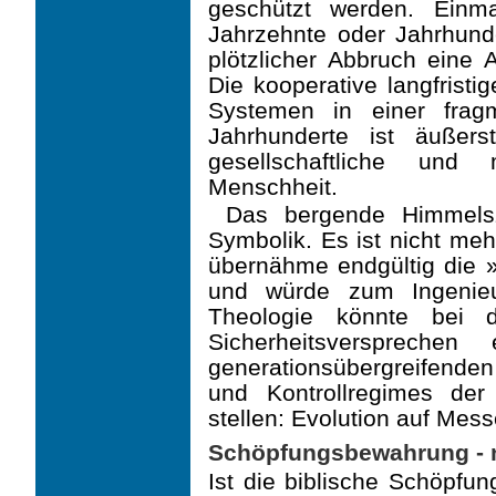
geschützt werden. Einm
Jahrzehnte oder Jahrhunde
plötzlicher Abbruch eine 
Die kooperative langfrist
Syste­men in einer fragm
Jahrhunderte ist äußers
gesellschaftliche und 
Menschheit.
Das bergende Himmelsze
Symbolik. Es ist nicht me
übernähme endgültig die »
und wür­de zum Ingenie
Theologie könnte bei di
Sicherheitsversprechen
generationsübergreifend
und Kontrollregimes der
stellen: Evolution auf Mes
Schöpfungsbewahrung - n
Ist die biblische Schöpfu