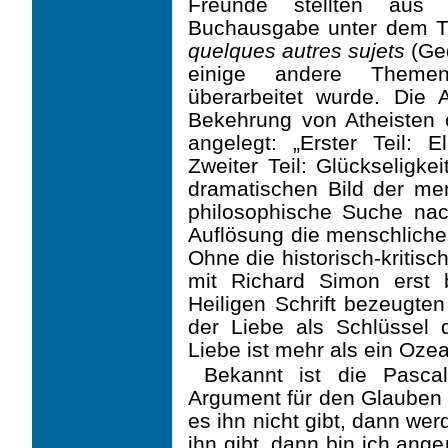
Freunde stellten aus
Buchausgabe unter dem T
quelques autres sujets
(Ged
einige andere Theme
überarbeitet wurde. Die 
Bekehrung von Atheisten od
angelegt: „Erster Teil:
Zweiter Teil: Glückseligk
dramati­schen Bild der me
philosophische Suche na
Auflösung die menschliche 
Ohne die histo­risch-kritis
mit Richard Simon erst 
Heiligen Schrift bezeugte
der Liebe als Schlüssel d
Liebe ist mehr als ein Ozea
Bekannt ist die Pasca
Argument für den Glauben a
es ihn nicht gibt, dann we
ihn gibt, dann bin ich ang