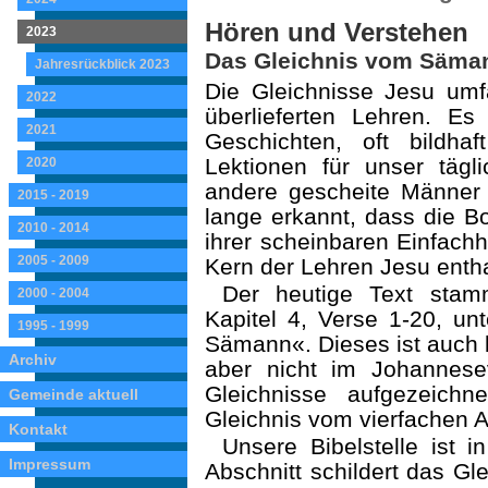
Hören und Verstehen
2023
Das Gleichnis vom Säma
Jahresrückblick 2023
Die Gleichnisse Jesu umfa
2022
überlieferten Lehren. Es
2021
Geschichten, oft bildhaft
Lektionen für un­ser täg
2020
andere gescheite Männer
2015 - 2019
lange erkannt, dass die Bot
2010 - 2014
ihrer scheinbaren Einfach­
2005 - 2009
Kern der Lehren Jesu entha
Der heutige Text sta
2000 - 2004
Kapitel 4, Verse 1-20, un
1995 - 1999
Sämann«. Dieses ist auch 
Archiv
aber nicht im Johannese
Gleichnisse aufgezeich
Gemeinde aktuell
Gleichnis vom vierfachen 
Kontakt
Unsere Bibelstelle ist i
Impressum
Abschnitt schildert das Gl