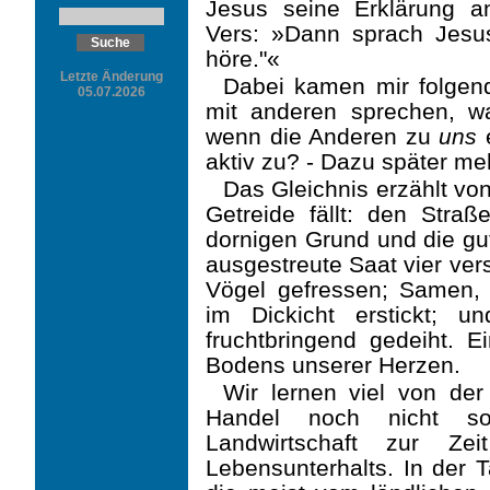
Jesus seine Erklärung an
Vers: »Dann sprach Jesu
höre."«
Letzte Änderung
Dabei kamen mir folgen
05.07.2026
mit anderen sprechen, 
wenn die Anderen zu
uns
e
aktiv zu? - Dazu später me
Das Gleichnis erzählt von
Getreide fällt: den Straß
dornigen Grund und die gu
ausge­streute Saat vier ve
Vögel gefressen; Samen, 
im Dickicht erstickt; u
fruchtbringend gedeiht. E
Bodens unserer Herzen.
Wir lernen viel von der
Handel noch nicht so
Landwirtschaft zur Ze
Lebensunterhalts. In der T