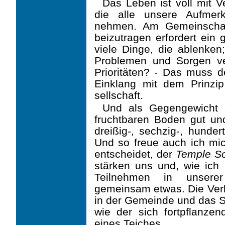
Das Leben ist voll mit V
die alle unsere Aufmer
nehmen. Am Gemeinschaf
beizutragen erfordert ei
viele Dinge, die ablenken;
Problemen und Sorgen ve
Prioritäten? - Das muss d
Einklang mit dem Prinzip
sellschaft.
Und als Gegengewicht 
fruchtbaren Boden gut und
dreißig-, sechzig-, hunder
Und so freue auch ich mi
entscheidet, der
Temple So
stärken uns und, wie ich 
Teilnehmen in unse­re
gemeinsam etwas. Die Verb
in der Gemeinde und das S
wie der sich fortpflanze
eines Teiches.