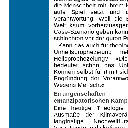
die Menschheit mit ihrem H
aufs Spiel setzt und 
Verantwortung. Weil die 
Welt kaum vorherzusage
Case-Szenario geben kann,
schlechten vor der guten 
Kann das auch für theolog
Unheilsprophezeiung 
Heilsprophezeiung? »Di
bedeutet schon das Unt
Können selbst führt mit sich
Begründung der Verantwor
Wesens Mensch.«
Errungenschaften 
emanzipatorischen Kämpfe
Eine heutige Theologie
Ausmaße der Klimaverän
langfristige Nachweltfü
Verantwortung diskutie­ren.