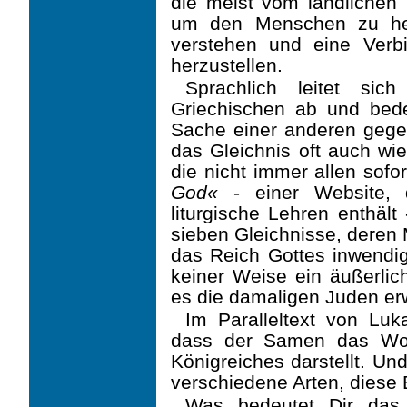
die meist vom ländlichen 
um den Menschen zu hel
verstehen und eine Verbi
herzustellen.
Sprachlich leitet sic
Griechischen ab und bede
Sache einer anderen gegen
das Gleichnis oft auch wie
die nicht immer allen sofo
God«
- einer Website, d
liturgische Lehren enthält
sieben Gleichnisse, deren M
das Reich Gottes inwendig 
keiner Weise ein äußerlich
es die damaligen Juden er
Im Paralleltext von Luk
dass der Samen das Wor
Königreiches darstellt. Un
verschiede­ne Arten, diese 
Was bedeutet Dir das