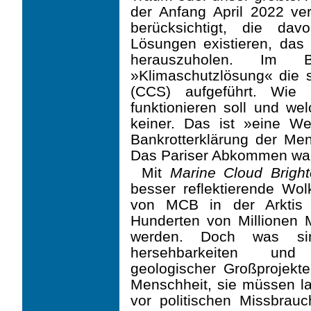
der Anfang April 2022 ver
berücksichtigt, die da
Lösungen existieren, da
herauszuholen. Im B
»Klimaschutzlösung« die 
(CCS) aufgeführt. Wi
funktionieren soll und we
keiner. Das ist »eine We
Bankrotterklärung der Mens
Das Pariser Abkommen war 
Mit
Marine Cloud Bright
besser reflektierende Wol
von MCB in der Arktis 
Hunderten von Millionen
werden. Doch was sin
hersehbarkeiten und U
geologischer Großprojekt
Menschheit, sie müssen lan
vor politischen Miss­brau