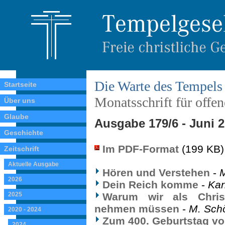
Die Warte des Tempels
Startseite
Monatsschrift für offe
Über uns
Glaube
Ausgabe 179/6 - Juni 
Geschichte
Im PDF-Format
(199 KB)
Zeitschrift
Aktuelle Ausgabe
Hören und Verstehen
-
2026
Dein Reich komme
-
Kar
2025
Warum wir als Christ
nehmen müssen
-
M. Sch
2020 - 2024
Zum 400. Geburtstag vo
2024