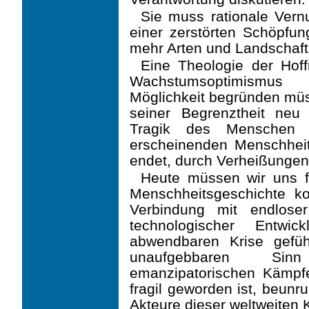
Sie muss rationale Vernu
einer zerstörten Schöpfung
mehr Arten und Landschaf
Eine Theologie der Hoff
Wachstumsoptimismus 
Möglichkeit begründen müs
seiner Be­grenztheit ne
Tragik des Menschen i
erscheinenden Menschheit
endet, durch Verheißun­ge
Heute müssen wir uns fr
Menschheitsgeschichte k
Verbindung mit endlose
technologi­scher Ent
abwendbaren Krise gefü
unaufgebbaren Sinn
emanzipatorischen Kämpfe i
fragil geworden ist, beunr
Akteure dieser welt­weiten