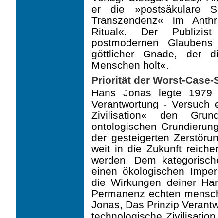
er die »post­säkulare 
Transzendenz« im Anth
Ritual«. Der Publizis
postmodernen Glaubens
göttlicher Gnade, der 
Menschen holt«.
Priorität der Worst-Case-
Hans Jonas legte 1979 
Verantwortung - Versuch e
Zivilisation« den Gru
ontologischen Grundie­run
der gesteigerten Zerstö
weit in die Zukunft reich
werden. Dem kategorisch
einen ökologischen Imper
die Wirkungen deiner Han
Permanenz echten mensch
Jonas, Das Prinzip Verantw
technologische Zivilisation