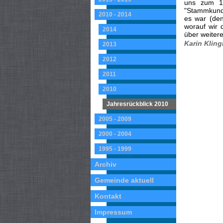
uns zum 1.
"Stammkunde
2010 - 2014
es war (den
worauf wir 
2014
über weitere
Karin Kling
2013
2012
2011
2010
Jahresrückblick 2010
2005 - 2009
2000 - 2004
1995 - 1999
Archiv
Gemeinde aktuell
Kontakt
Impressum