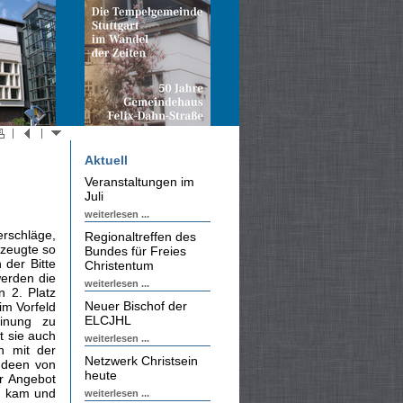
Aktuell
Veranstaltungen im
Juli
weiterlesen ...
erschläge,
Regionaltreffen des
zeugte so
Bundes für Freies
der Bitte
Christentum
werden die
weiterlesen ...
n 2. Platz
Neuer Bischof der
im Vorfeld
ELCJHL
einung zu
t sie auch
weiterlesen ...
h mit der
Netzwerk Christsein
-Ideen von
heute
r Angebot
nd kam und
weiterlesen ...