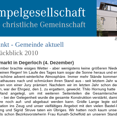
nkt - Gemeinde aktuell
rückblick 2010
markt in Degerloch (4. Dezember)
mber brachte eisiges Wetter - aber wenigstens keine größeren Nied
einen Regen! Im Laufe des Tages kam sogar die Sonne heraus und er
schöne advent-winterliche Atmosphäre. Immer mehr Stände kommen 
rathauses nach und schmücken ihren Stand aus - seit letztem Jahr 
ten von einer Jury prämiert. Nachdem wir im letzten Jahr schon de
n, war der Ehrgeiz, den 1. zu ergattern, geweckt. Thilo Hornung hatte 
and angelegt, um mit weiteren Seitenteilen die Gesamtersch
 - bei der Gelegenheit wurde die gesamte Konstruktion verstärkt, dami
hre noch auf- und abgebaut werden kann. Gridle Lange legte sic
tion ins Zeug und unser vielfältiges Angebot mit den vielen Bastel
g und Sigrid Struve taten ein Übriges. Wir hatten noch kaum unse
als schon Bezirksvorsteherin Frau Kunath-Scheffold an unseren Sta