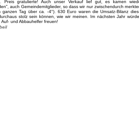
 Preis gratulierte! Auch unser Verkauf lief gut, es kamen wiede
n", auch Gemeindemitglieder, so dass wir nur zwischendurch merkten
 ganzen Tag über ca. -4°). 630 Euro waren die Umsatz-Bilanz dies
durchaus stolz sein können, wie wir meinen. Im nächsten Jahr würd
 Auf- und Abbauhelfer freuen!
beil