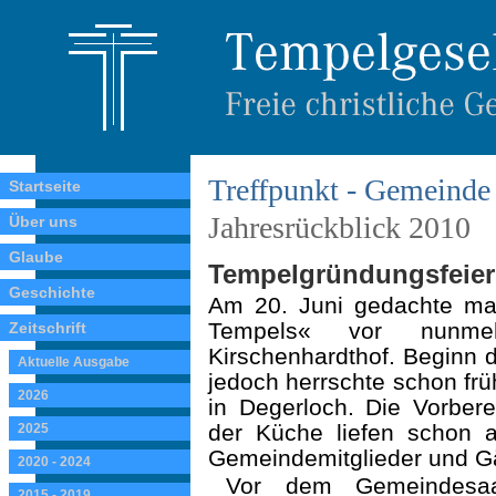
Treffpunkt - Gemeinde 
Startseite
Jahresrückblick 2010
Über uns
Glaube
Tempelgründungsfeier 
Geschichte
Am 20. Juni gedachte m
Tempels« vor nunm
Zeitschrift
Kirschenhardthof. Beginn d
Aktuelle Ausgabe
jedoch herrschte schon fr
2026
in Degerloch. Die Vorber
der Küche liefen schon a
2025
Gemeindemitglieder und Gä
2020 - 2024
Vor dem Gemeindesaa
2015 - 2019