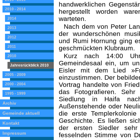
handwerklichen Gegenständ
2010 - 2014
hergestellt worden war
warteten.
2014
Nach dem von Peter Lang
2013
der wunderschönen musik
2012
und Rumi Hornung ging es
2011
geschmückten Klubraum.
Kurz nach 14:00 Uh
2010
Gemeindesaal ein, um un
Jahresrückblick 2010
Eisler mit dem Lied »F
2005 - 2009
einzustimmen. Der bebilde
Vortrag handelte von Fried
2000 - 2004
das Fotografieren. Sehr
1995 - 1999
Siedlung in Haifa nach
Archiv
Außenstehende oder Neulin
die erste Templerkolonie
Gemeinde aktuell
Geschichte. Es ließen sic
Kontakt
der ersten Siedler seh
Impressum
fesselnden Stimme von Dr.