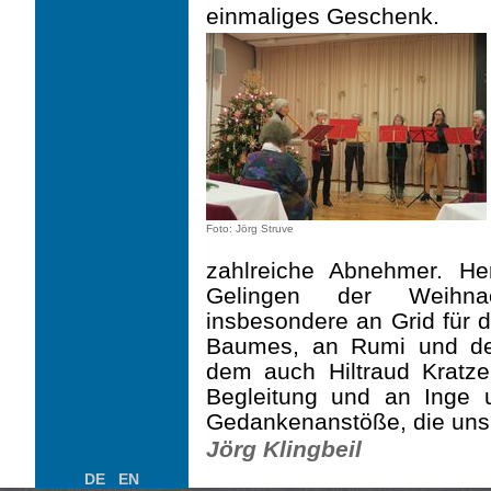
einmaliges Geschenk.
Foto: Jörg Struve
zahlreiche Abnehmer. He
Gelingen der Weihnach
insbesondere an Grid für
Baumes, an Rumi und den 
dem auch Hil­traud Kratzer
Beglei­tung und an Inge 
Gedankenanstöße, die uns 
Jörg Klingbeil
DE
EN