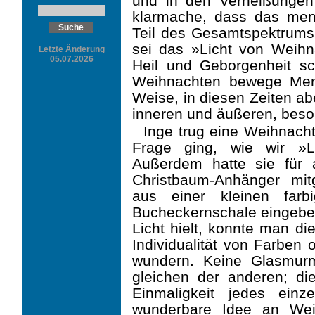
und in den Verheißunge
klarmache, dass das men
Teil des Gesamtspektrums
sei das »Licht von Weihn
Letzte Änderung
05.07.2026
Heil und Geborgenheit s
Weihnachten bewege Mens
Weise, in diesen Zeiten ab
inneren und äußeren, beso
Inge trug eine Weihnach
Frage ging, wie wir »L
Außerdem hatte sie für a
Christbaum-Anhänger mit
aus einer kleinen farb
Bucheckernschale eingebe
Licht hielt, konnte man d
Individualität von Farben 
wundern. Keine Glasmur
gleichen der anderen; di
Einmaligkeit jedes ein
wunderbare Idee an Wei