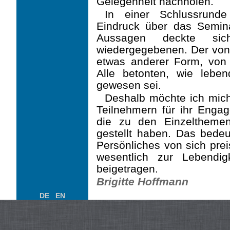
Gelegenheit nachholen.
In einer Schlussrunde
Eindruck über das Semi
Aussagen deckte sic
wiedergegebenen. Der von 
etwas anderer Form, von
Alle betonten, wie lebe
gewesen sei.
Deshalb möchte ich mic
Teilnehmern für ihr Enga
die zu den Einzelthemen
gestellt haben. Das bedeu
Persönliches von sich pre
wesentlich zur Lebendi
beigetragen.
Brigitte Hoffmann
DE
EN