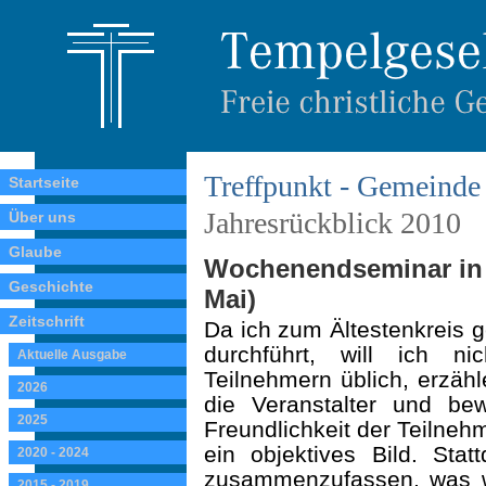
Treffpunkt - Gemeinde 
Startseite
Jahresrückblick 2010
Über uns
Glaube
Wochenendseminar in B
Geschichte
Mai)
Zeitschrift
Da ich zum Ältestenkreis g
durchführt, will ich n
Aktuelle Ausgabe
Teilnehmern üblich, erzähl
2026
die Veranstalter und be
2025
Freundlichkeit der Teilnehm
ein objektives Bild. Stat
2020 - 2024
zusammenzufassen, was w
2015 - 2019