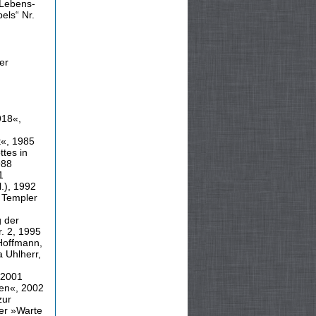
 Lebens-
els“ Nr.
er
918«,
t«, 1985
tes in
988
1
l.), 1992
 Templer
g der
. 2, 1995
 Hoffmann,
 Uhlherr,
 2001
ten«, 2002
zur
der »Warte