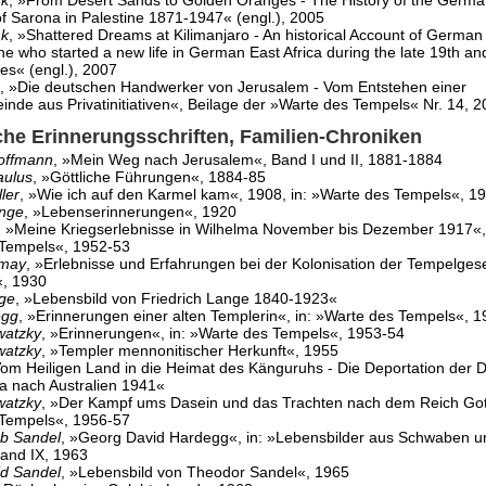
nk
, »From Desert Sands to Golden Oranges - The History of the Germ
f Sarona in Palestine 1871-1947« (engl.), 2005
nk
, »Shattered Dreams at Kilimanjaro - An historical Account of German 
ne who started a new life in German East Africa during the late 19th an
es« (engl.), 2007
, »Die deutschen Handwerker von Jerusalem - Vom Entstehen einer
nde aus Privatinitiativen«, Beilage der »Warte des Tempels« Nr. 14, 
che Erinnerungsschriften, Familien-Chroniken
offmann
, »Mein Weg nach Jerusalem«, Band I und II, 1881-1884
aulus
, »Göttliche Führungen«, 1884-85
ler
, »Wie ich auf den Karmel kam«, 1908, in: »Warte des Tempels«, 1
ange
, »Lebenserinnerungen«, 1920
, »Meine Kriegserlebnisse in Wilhelma November bis Dezember 1917«, 
Tempels«, 1952-53
nmay
, »Erlebnisse und Erfahrungen bei der Kolonisation der Tempelgese
«, 1930
nge
, »Lebensbild von Friedrich Lange 1840-1923«
egg
, »Erinnerungen einer alten Templerin«, in: »Warte des Tempels«, 
watzky
, »Erinnerungen«, in: »Warte des Tempels«, 1953-54
watzky
, »Templer mennonitischer Herkunft«, 1955
Vom Heiligen Land in die Heimat des Känguruhs - Die Deportation der 
na nach Australien 1941«
watzky
, »Der Kampf ums Dasein und das Trachten nach dem Reich Gott
Tempels«, 1956-57
ob Sandel
, »Georg David Hardegg«, in: »Lebensbilder aus Schwaben u
and IX, 1963
id Sandel
, »Lebensbild von Theodor Sandel«, 1965