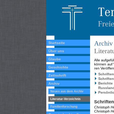
Archiv
Startseite
Literat
Über uns
Glaube
Alle aufgefü
können auf 
Geschichte
ren Veröffen
Schrifte
Zeitschrift
Schrifte
Berichte
Archiv
Russland
Neues aus dem Archiv
Persönli
Literatur-Verzeichnis
Schrifte
Familienforschung
Christoph H
Christoph H