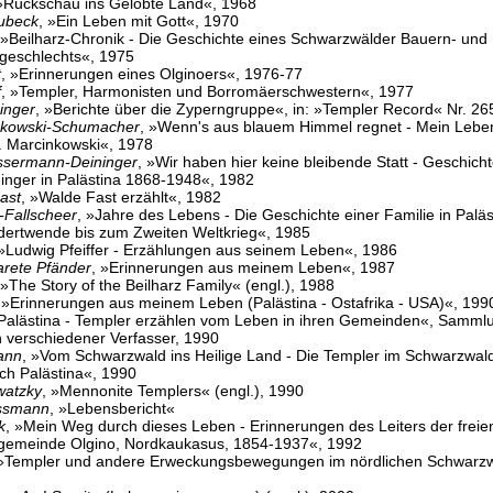
 »Rückschau ins Gelobte Land«, 1968
Bubeck
, »Ein Leben mit Gott«, 1970
 »Beilharz-Chronik - Die Geschichte eines Schwarzwälder Bauern- und
geschlechts«, 1975
t
, »Erinnerungen eines Olginoers«, 1976-77
f
, »Templer, Harmonisten und Borromäerschwestern«, 1977
inger
, »Berichte über die Zyperngruppe«, in: »Templer Record« Nr. 26
nkowski-Schumacher
, »Wenn's aus blauem Himmel regnet - Mein Lebe
. Marcinkowski«, 1978
ssermann-Deininger
, »Wir haben hier keine bleibende Statt - Geschich
ninger in Palästina 1868-1948«, 1982
ast
, »Walde Fast erzählt«, 1982
Fallscheer
, »Jahre des Lebens - Die Geschichte einer Familie in Palä
dertwende bis zum Zweiten Weltkrieg«, 1985
 »Ludwig Pfeiffer - Erzählungen aus seinem Leben«, 1986
rete Pfänder
, »Erinnerungen aus meinem Leben«, 1987
 »The Story of the Beilharz Family« (engl.), 1988
 »Erinnerungen aus meinem Leben (Palästina - Ostafrika - USA)«, 199
Palästina - Templer erzählen vom Leben in ihren Gemeinden«, Samml
 verschiedener Verfasser, 1990
mann
, »Vom Schwarzwald ins Heilige Land - Die Templer im Schwarzwald
ch Palästina«, 1990
watzky
, »Mennonite Templers« (engl.), 1990
ssmann
, »Lebensbericht«
k
, »Mein Weg durch dieses Leben - Erinnerungen des Leiters der freie
gemeinde Olgino, Nordkaukasus, 1854-1937«, 1992
 »Templer und andere Erweckungsbewegungen im nördlichen Schwarzw