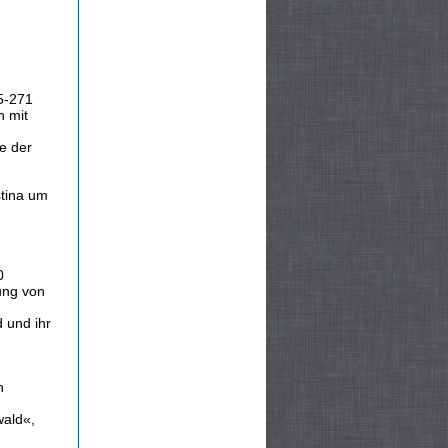
5-271
n mit
te der
stina um
0
ung von
 und ihr
n
ald«,