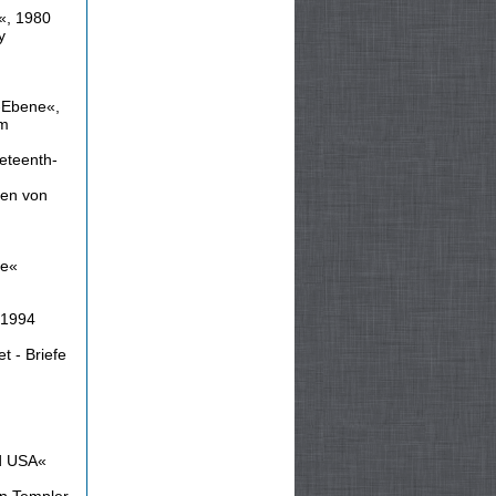
r«, 1980
y
l-Ebene«,
im
eteenth-
ien von
ne«
 1994
t - Briefe
nd USA«