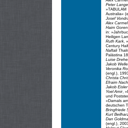
Alex Carmel
Peter Lange
»TABULAM Nu
Australia« (
Josef Vondr
Alex Carmel
Haim Goren
in: »Jahrbu
Heiligen La
Ruth Kark
, 
Century Haif
Naftali Tha
Palästina 1
Luise Drehe
Jakob Welle
Veronika Ro
(engl.), 199
Christa Chri
Efraim Nach
Jakob Eisler
Yoel Amir
, 
und Postste
»Damals am 
deutschen T
Bringfriede S
Kurt Beilhar
Dan Goldm
(engl.), 200