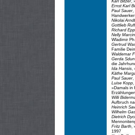
Karl Bitzer
,
Ernst Karl 
Paul Sauer
,
Handwerker
Nikolai Arnd
Gottlieb Ruf
Richard Epp
Nelly Marci
Wladimir Ph
Gertrud Wa
Familie Dei
Waldemar F
Gerda Sdun-
die Jahrhun
Ida Hansis
,
Käthe Marga
Paul Sauer
,
Luise Kopp
,
»Damals in 
Erzählungen
Willi Bider
Aufbruch na
Heinrich Sa
Wilhelm Ga
Dietrich Dyc
Mennoniten
Fritz Barth
,
1997