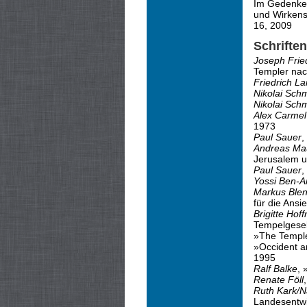
Im Gedenken
und Wirkens
16, 2009
Schrifte
Joseph Frie
Templer nac
Friedrich L
Nikolai Schm
Nikolai Schm
Alex Carmel
1973
Paul Sauer
,
Andreas Ma
Jerusalem u
Paul Sauer
,
Yossi Ben-Ar
Markus Ble
für die Ansi
Brigitte Hof
Tempelgesel
»The Temple 
»Occident an
1995
Ralf Balke
, 
Renate Föll
Ruth Kark/N
Landesentwic