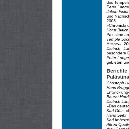
des Tempels
Peter Lange
Jakob Eisler
und Nachsch
2003
»Chronicle 
Horst Blaich
Palestine an
Temple Socie
History«, 2
Dietrich La
besondere B
Peter Lang
gebieten un
Berichte
Palästin
Christoph H
Hans Brugg
Entwicklung
Baurat Har
Dietrich La
»Das deutsc
Karl Götz
, 
Hans Seibt
,
Karl Imberg
Alfred Quell