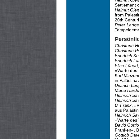
Helmut Gle
Settlement o
Helmut Gle
from Palesti
20th Centuri
Peter Lange
Tempelgemei
Persönli
Christoph H
Christoph P
Friedrich Kel
Friedrich L
Elise Löbert
»Warte des 
Karl Minze
in Palästina
Dietrich La
Maria Hard
Heinrich Sa
Heinrich Sa
B. Frank
, »
aus Palästi
Heinrich Sa
»Warte des 
David Gottl
Franken«, B
Gottlob Dav