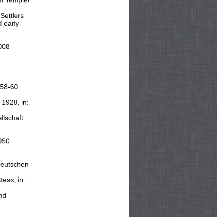
an Templer
Settlers
d early
2008
958-60
1928, in:
llschaft
1950
Deutschen
es«, in:
nd