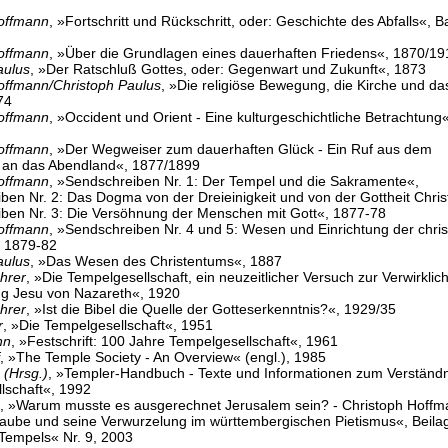
offmann
, »Fortschritt und Rückschritt, oder: Geschichte des Abfalls«, B
offmann
, »Über die Grundlagen eines dauerhaften Friedens«, 1870/19
aulus
, »Der Ratschluß Gottes, oder: Gegenwart und Zukunft«, 1873
offmann/Christoph Paulus
, »Die religiöse Bewegung, die Kirche und da
74
offmann
, »Occident und Orient - Eine kulturgeschichtliche Betrachtung«
offmann
, »Der Wegweiser zum dauerhaften Glück - Ein Ruf aus dem
 an das Abendland«, 1877/1899
offmann
, »Sendschreiben Nr. 1: Der Tempel und die Sakramente«,
en Nr. 2: Das Dogma von der Dreieinigkeit und von der Gottheit Christ
ben Nr. 3: Die Versöhnung der Menschen mit Gott«, 1877-78
offmann
, »Sendschreiben Nr. 4 und 5: Wesen und Einrichtung der chris
 1879-82
aulus
, »Das Wesen des Christentums«, 1887
hrer
, »Die Tempelgesellschaft, ein neuzeitlicher Versuch zur Verwirklic
g Jesu von Nazareth«, 1920
hrer
, »Ist die Bibel die Quelle der Gotteserkenntnis?«, 1929/35
r
, »Die Tempelgesellschaft«, 1951
nn
, »Festschrift: 100 Jahre Tempelgesellschaft«, 1961
, »The Temple Society - An Overview« (engl.), 1985
 (Hrsg.)
, »Templer-Handbuch - Texte und Informationen zum Verständn
lschaft«, 1992
, »Warum musste es ausgerechnet Jerusalem sein? - Christoph Hoff
aube und seine Verwurzelung im württembergischen Pietismus«, Beila
Tempels« Nr. 9, 2003