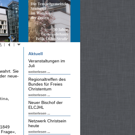
Aktuell
Veranstaltungen im
Juli
wahrt. Sie
weiterlesen ...
 der neue­
Regionaltreffen des
Bundes für Freies
Christentum
weiterlesen ...
tina,
Neuer Bischof der
ELCJHL
weiterlesen ...
Netzwerk Christsein
heute
 1849
e Frage«,
weiterlesen ...