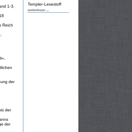
Templer-Lesestoff
and 1-3,
weiterlesen ...
18
s Reich
,
i«,
tlichen
hung der
is der
manns
ge der