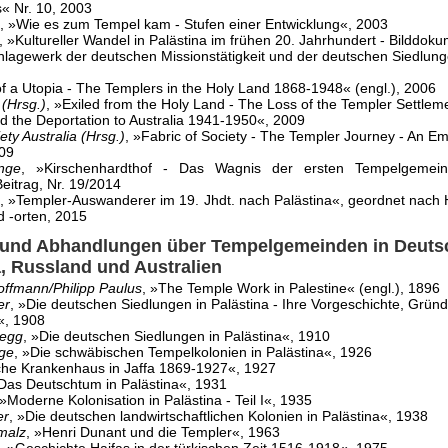
« Nr. 10, 2003
, »Wie es zum Tempel kam - Stufen einer Entwicklung«, 2003
, »Kultureller Wandel in Palästina im frühen 20. Jahrhundert - Bilddok
lagewerk der deutschen Missionstätigkeit und der deutschen Siedlun
of a Utopia - The Templers in the Holy Land 1868-1948« (engl.), 2006
 (Hrsg.)
, »Exiled from the Holy Land - The Loss of the Templer Settleme
d the Deportation to Australia 1941-1950«, 2009
ty Australia (Hrsg.)
, »Fabric of Society - The Templer Journey - An E
009
nge
, »Kirschenhardthof - Das Wagnis der ersten Tempelgemei
eitrag, Nr. 19/2014
e
, »Templer-Auswanderer im 19. Jhdt. nach Palästina«, geordnet nach 
d -orten, 2015
 und Abhandlungen über Tempelgemeinden in Deuts
a, Russland und Australien
offmann/Philipp Paulus
, »The Temple Work in Palestine« (engl.), 1896
er
, »Die deutschen Siedlungen in Palästina - Ihre Vorgeschichte, Grün
«, 1908
degg
, »Die deutschen Siedlungen in Palästina«, 1910
nge
, »Die schwäbischen Tempelkolonien in Palästina«, 1926
he Krankenhaus in Jaffa 1869-1927«, 1927
»Das Deutschtum in Palästina«, 1931
 »Moderne Kolonisation in Palästina - Teil I«, 1935
er
, »Die deutschen landwirtschaftlichen Kolonien in Palästina«, 1938
malz
, »Henri Dunant und die Templer«, 1963