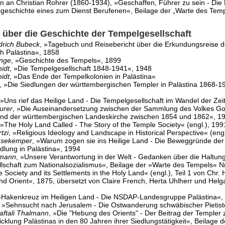
 an Christian Rohrer (1860-1934), »Geschaffen, Führer zu sein - Die
geschichte eines zum Dienst Berufenen«, Beilage der „Warte des Temp
n über die Geschichte der Tempelgesellschaft
drich Bubeck
, »Tagebuch und Reisebericht über die Erkundungsreise d
h Palästina«, 1858
ange
, »Geschichte des Tempels«, 1899
idt
, »Die Tempelgesellschaft 1848-1941«, 1948
idt
, »Das Ende der Tempelkolonien in Palästina«
, »Die Siedlungen der württembergischen Templer in Palästina 1868-1
 »Uns rief das Heilige Land - Die Tempelgesellschaft im Wandel der Zei
urer
, »Die Auseinandersetzung zwischen der Sammlung des Volkes Got
nd der württembergischen Landeskirche zwischen 1854 und 1862«, 1
 »The Holy Land Called - The Story of the Temple Society« (engl.), 199
tzi
, »Religious Ideology and Landscape in Historical Perspective« (eng
nsekemper
, »Warum zogen sie ins Heilige Land - Die Beweggründe der
edlung in Palästina«, 1994
fmann
, »Unsere Verantwortung in der Welt - Gedanken über die Haltun
lschaft zum Nationalsozialismus«, Beilage der »Warte des Tempels« Nr
Society and its Settlements in the Holy Land« (engl.), Teil 1 von Chr.
d Orient«, 1875, übersetzt von Claire French, Herta Uhlherr und Helga
»Hakenkreuz im Heiligen Land - Die NSDAP-Landesgruppe Palästina«,
, »Sehnsucht nach Jerusalem - Die Ostwanderung schwäbischer Pietis
aftali Thalmann
, »Die "Hebung des Orients" - Der Beitrag der Templer 
klung Palästinas in den 80 Jahren ihrer Siedlungstätigkeit«, Beilage 