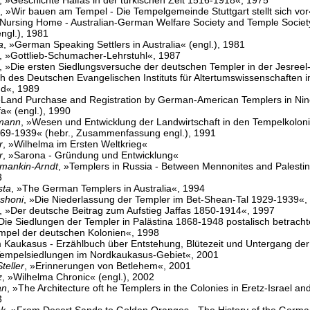
, »Geschichte Haifas in der türkischen Zeit 1516-1918«, 1975
, »Wir bauen am Tempel - Die Tempelgemeinde Stuttgart stellt sich vo
rsing Home - Australian-German Welfare Society and Temple Societ
engl.), 1981
a
, »German Speaking Settlers in Australia« (engl.), 1981
, »Gottlieb-Schumacher-Lehrstuhl«, 1987
, »Die ersten Siedlungsversuche der deutschen Templer in der Jesree
ch des Deutschen Evangelischen Instituts für Altertumswissenschaften 
nd«, 1989
»Land Purchase and Registration by German-American Templers in Nin
a« (engl.), 1990
lmann
, »Wesen und Entwicklung der Landwirtschaft in den Tempelkolon
869-1939« (hebr., Zusammenfassung engl.), 1991
r
, »Wilhelma im Ersten Weltkrieg«
r
, »Sarona - Gründung und Entwicklung«
mankin-Arndt
, »Templers in Russia - Between Mennonites and Palesti
3
sta
, »The German Templers in Australia«, 1994
shoni
, »Die Niederlassung der Templer im Bet-Shean-Tal 1929-1939«,
, »Der deutsche Beitrag zum Aufstieg Jaffas 1850-1914«, 1997
»Die Siedlungen der Templer in Palästina 1868-1948 postalisch betrachte
mpel der deutschen Kolonien«, 1998
Kaukasus - Erzählbuch über Entstehung, Blütezeit und Untergang der
empelsiedlungen im Nordkaukasus-Gebiet«, 2001
teller
, »Erinnerungen von Betlehem«, 2001
z
, »Wilhelma Chronic« (engl.), 2002
an
, »The Architecture oft he Templers in the Colonies in Eretz-Israel a
3