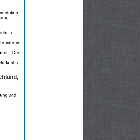
umentation
gen«,
nts in
mbroidered
nde«, Der
Herkunfts­
chland,
dung und