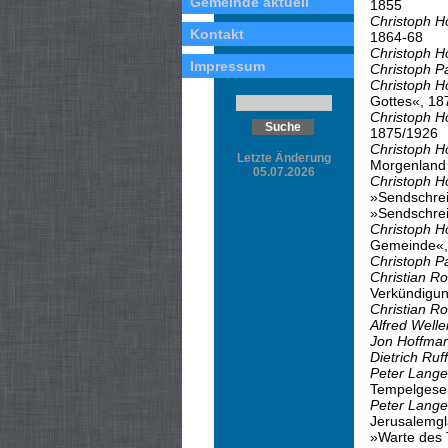
Gemeinde aktuell
1855
Christoph H
Kontakt
1864-68
Christoph H
Impressum
Christoph P
Christoph H
Gottes«, 18
Christoph H
1875/1926
Christoph H
Letzte Änderung
Morgenland
05.07.2026
Christoph H
»Sendschreib
»Sendschrei
Christoph H
Gemeinde«,
Christoph P
Christian Ro
Verkündigun
Christian Ro
Alfred Welle
Jon Hoffma
Dietrich Ruff
Peter Lange
Tempelgesel
Peter Lange
Jerusalemgl
»Warte des 