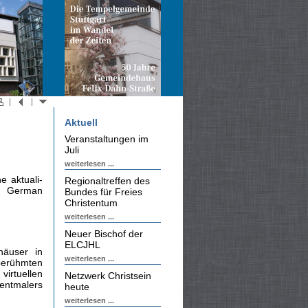
Aktuell
Veranstaltungen im
Juli
weiterlesen ...
e aktuali­
Regionaltreffen des
n German
Bundes für Freies
Christentum
weiterlesen ...
Neuer Bischof der
ELCJHL
häuser in
weiterlesen ...
berühmten
irtuellen
Netzwerk Christsein
entmalers
heute
weiterlesen ...