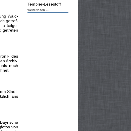
Templer-Lesestoff
weiterlesen ...
lung Wald­
ch getrof­
fa teilge­
 getreten
ronik des
en Archiv.
mals noch
chnet.
nem Stadt­
zlich ans
 Bayrische
gfotos von