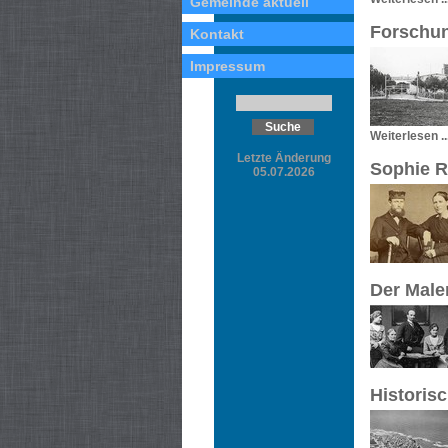
Gemeinde aktuell
Forschun
Kontakt
Impressum
Weiterlesen ..
Letzte Änderung
Sophie R
05.07.2026
Der Male
Historis