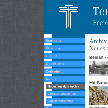
Archiv
Startseite
Neues 
Über uns
Glaube
Beisan -
Geschichte
Zeitschrift
Archiv
Mit Baue
Neues aus dem Archiv
Literatur-Verzeichnis
Familienforschung
Weiterlesen ..