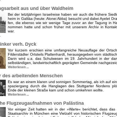
gsarbeit aus und über Waldheim
Bei der letztjährigen Israelreise haben wir auch die frühere Sied
heim in Galiläa (heute: Alonei Abba) besucht und dabei Ayelet Dra
fen, die ebenso wie wir wenige Tage zuvor an der Tagung in Hai
nommen hatte und schon früher mit unserem Archiv in Kontakt
war.
.
inker verh. Dyck
Vor kurzem erschien eine umfangreiche Neuauflage der Ortsch
Filderstädter Ortsteils Plattenhardt, herausgegeben vom städtisch
Darin wird u.a. das Schulwesen im 19. Jahrhundert in der da
selbständigen, landwirtschaftlich geprägten Gemeinde nach­gezei
Weiterlesen ...
r des arbeitenden Menschen
Es war an einem klaren und sonnigen Sommertag, als ich auf ei
spaziergang durch die Hanglagen des Stuttgarter Nordens plöt
Ende der kleinen Straße kam und schon umkehren wollte.
Weiterlesen ...
che Flugzeugaufnahmen von Palästina
Vor einiger Zeit hatten wir in der »Warte« berichtet, dass das
Staatsarchiv in München eine Vielzahl von historischen Flugzeu