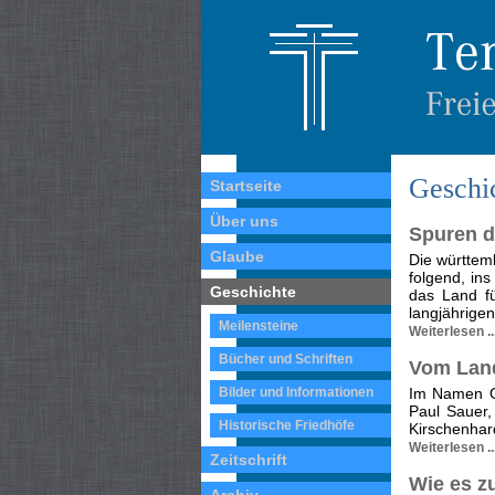
Geschi
Startseite
Über uns
Spuren d
Glaube
Die württem
folgend, ins
Geschichte
das Land f
langjährigen
Meilensteine
Weiterlesen ..
Bücher und Schriften
Vom Lan
Bilder und Informationen
Im Namen Go
Paul Sauer,
Historische Friedhöfe
Kirschenhar
Weiterlesen ..
Zeitschrift
Wie es 