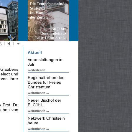
Aktuell
Veranstaltungen im
Juli
s Glaubens
weiterlesen ...
gelegt und
Regionaltreffen des
von ihrer
Bundes für Freies
Christentum
weiterlesen ...
Neuer Bischof der
 Prof. Dr.
ELCJHL
tehen von
weiterlesen ...
Netzwerk Christsein
heute
weiterlesen ...