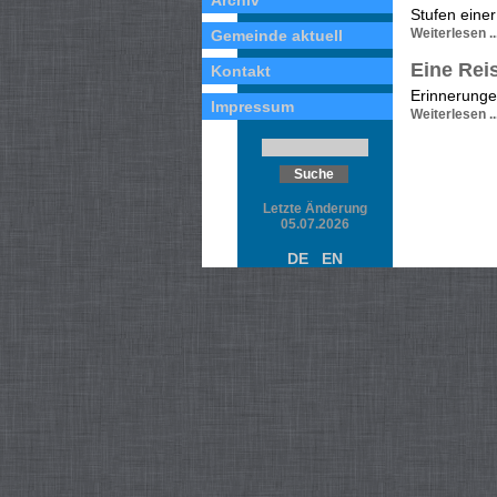
Archiv
Stufen eine
Weiterlesen ..
Gemeinde aktuell
Eine Rei
Kontakt
Erinnerungen
Impressum
Weiterlesen ..
Letzte Änderung
05.07.2026
DE
EN