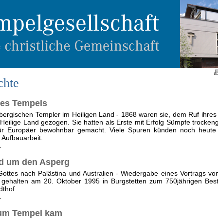
chte
es Tempels
bergischen Templer im Heiligen Land - 1868 waren sie, dem Ruf ihre
 Heilige Land gezogen. Sie hatten als Erste mit Erfolg Sümpfe trocken
ür Europäer bewohnbar gemacht. Viele Spuren künden noch heute 
 Aufbauarbeit.
.
d um den Asperg
ttes nach Palästina und Australien - Wiedergabe eines Vortrags von
 gehalten am 20. Oktober 1995 in Burgstetten zum 750jährigen Bes
dthof.
.
zum Tempel kam