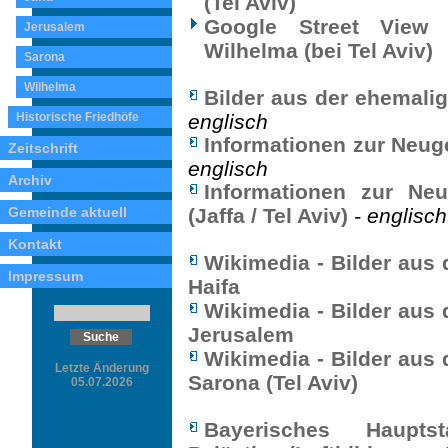
(Tel Aviv)
Google Street View 
Jerusalem
Wilhelma (bei Tel Aviv)
Sarona
Wilhelma
Bilder aus der ehemali
Historische Friedhöfe
englisch
Informationen zur Neuge
Zeitschrift
englisch
Archiv
Informationen zur Neu
Gemeinde aktuell
(Jaffa / Tel Aviv)
- englisch
Kontakt
Wikimedia - Bilder aus
Impressum
Haifa
Wikimedia - Bilder aus
Jerusalem
Wikimedia - Bilder aus
Letzte Änderung
Sarona (Tel Aviv)
05.07.2026
Bayerisches Haupts