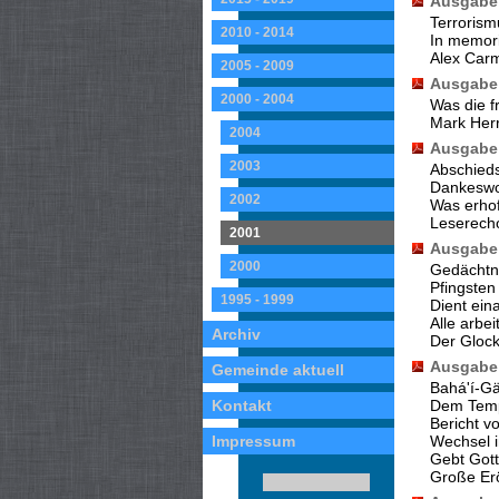
Ausgabe 
Terroris
2010 - 2014
In memor
Alex Carm
2005 - 2009
Ausgabe 
2000 - 2004
Was die f
Mark Herr
2004
Ausgabe 
2003
Abschied
Dankeswor
2002
Was erhof
Leserech
2001
Ausgabe 
2000
Gedächtni
Pfingsten
1995 - 1999
Dient ein
Alle arbe
Archiv
Der Gloc
Ausgabe 
Gemeinde aktuell
Bahá'í-Gä
Kontakt
Dem Temp
Bericht v
Impressum
Wechsel i
Gebt Gott
Große Er