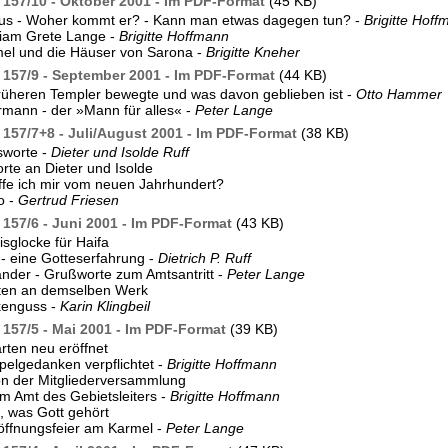
157/10 - Oktober 2001 - Im PDF-Format
(45 KB)
mus - Woher kommt er? - Kann man etwas dagegen tun? -
Brigitte Hof
iam Grete Lange -
Brigitte Hoffmann
el und die Häuser von Sarona -
Brigitte Kneher
157/9 - September 2001 - Im PDF-Format
(44 KB)
rüheren Templer bewegte und was davon geblieben ist -
Otto Hammer
mann - der »Mann für alles« -
Peter Lange
157/7+8 - Juli/August 2001 - Im PDF-Format
(38 KB)
sworte -
Dieter und Isolde Ruff
te an Dieter und Isolde
fe ich mir vom neuen Jahrhundert?
o -
Gertrud Friesen
157/6 - Juni 2001 - Im PDF-Format
(43 KB)
sglocke für Haifa
 - eine Gotteserfahrung -
Dietrich P. Ruff
ander - Grußworte zum Amtsantritt -
Peter Lange
iten an demselben Werk
kenguss -
Karin Klingbeil
157/5 - Mai 2001 - Im PDF-Format
(39 KB)
rten neu eröffnet
elgedanken verpflichtet -
Brigitte Hoffmann
on der Mitgliederversammlung
m Amt des Gebietsleiters -
Brigitte Hoffmann
, was Gott gehört
öffnungsfeier am Karmel -
Peter Lange