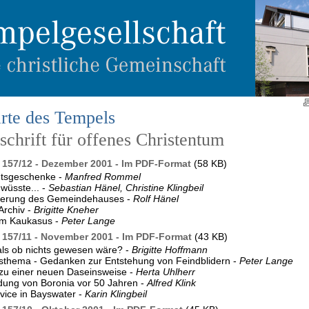
rte des Tempels
chrift für offenes Christentum
157/12 - Dezember 2001 - Im PDF-Format
(58 KB)
tsgeschenke -
Manfred Rommel
wüsste... -
Sebastian Hänel, Christine Klingbeil
ierung des Gemeindehauses -
Rolf Hänel
Archiv -
Brigitte Kneher
m Kaukasus -
Peter Lange
157/11 - November 2001 - Im PDF-Format
(43 KB)
ls ob nichts gewesen wäre? -
Brigitte Hoffmann
sthema - Gedanken zur Entstehung von Feindblidern -
Peter Lange
zu einer neuen Daseinsweise -
Herta Uhlherr
ung von Boronia vor 50 Jahren -
Alfred Klink
vice in Bayswater -
Karin Klingbeil