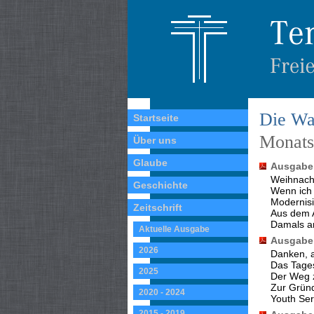
Die Wa
Startseite
Monatss
Über uns
Glaube
Ausgabe 
Weihnach
Geschichte
Wenn ich 
Modernis
Zeitschrift
Aus dem 
Damals a
Aktuelle Ausgabe
Ausgabe 
2026
Danken, a
Das Tage
2025
Der Weg 
Zur Gründ
2020 - 2024
Youth Ser
2015 - 2019