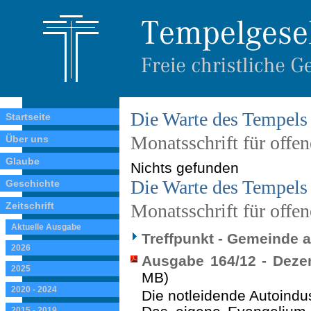
Die Warte des Tempels
Startseite
Monatsschrift für offe
Über uns
Glaube
Nichts gefunden
Die Warte des Tempels
Geschichte
Zeitschrift
Monatsschrift für offe
Aktuelle Ausgabe
Treffpunkt - Gemeinde a
2026
Ausgabe 164/12 - Deze
2025
MB)
2020 - 2024
Die notleidende Autoindus
2015 - 2019