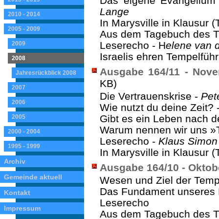
Das eigene Evangelium
Lange
2010 - 2014
In Marysville in Klausur (T
2005 - 2009
Aus dem Tagebuch des T
Leserecho - H
elene van 
2009
Israelis ehren Tempelführ
2008
Ausgabe 164/11 - Nove
Jahresrückblick 2008
KB)
2007
Die Vertrauenskrise -
Pet
2006
Wie nutzt du deine Zeit? 
Gibt es ein Leben nach d
2005
Warum nennen wir uns »
2000 - 2004
Leserecho -
Klaus Simon
1995 - 1999
In Marysville in Klausur (T
Archiv
Ausgabe 164/10 - Oktob
Gemeinde aktuell
Wesen und Ziel der Temp
Das Fundament unseres
Kontakt
Leserecho
Impressum
Aus dem Tagebuch des T