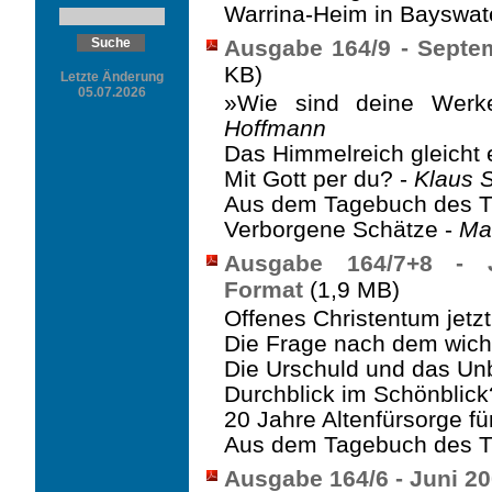
Warrina-Heim in Bayswate
Ausgabe 164/9 - Septe
KB)
Letzte Änderung
05.07.2026
»Wie sind deine Werk
Hoffmann
Das Himmelreich gleicht 
Mit Gott per du? -
Klaus 
Aus dem Tagebuch des T
Verborgene Schätze -
Ma
Ausgabe 164/7+8 - 
Format
(1,9 MB)
Offenes Christentum jetzt
Die Frage nach dem wich
Die Urschuld und das U
Durchblick im Schönblick
20 Jahre Altenfürsorge fü
Aus dem Tagebuch des T
Ausgabe 164/6 - Juni 2