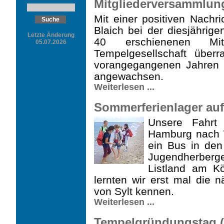
Mitgliederversammlung
Mit einer positiven Nachri
Blaich bei der diesjährige
Letzte Änderung
40 erschienenen Mi
05.07.2026
Tempelgesellschaft über
vorangegangenen Jahren w
angewachsen.
Weiterlesen ...
Sommerferienlager auf S
Unsere Fahrt 
Hamburg nach W
ein Bus in den
Jugend­herberg
Listland am K
lernten wir erst mal die
von Sylt kennen.
Weiterlesen ...
Tempelgründungstag (1