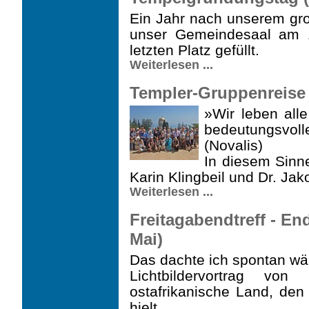
Ein Jahr nach unserem gr
unser Gemeindesaal am 1
letzten Platz gefüllt.
Weiterlesen ...
Templer-Gruppenreise n
»Wir leben al
bedeutungsvo
(Novalis)
In diesem Sinn
Karin Klingbeil und Dr. Jak
Weiterlesen ...
Freitagabendtreff - End
Mai)
Das dachte ich spontan w
Lichtbildervortrag v
ostafrikanische Land, de
hielt.