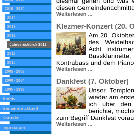
diesmal gehen und was w
diesen Gemeindenachmitta
2010 - 2014
Weiterlesen ...
2014
Klezmer-Konzert (20. 
2013
Am 20. Oktober 
2012
des Weidelba
Jahresrückblick 2012
Acht Instrumen
2011
Bassklarinett
Kontrabass und dem Piano
2010
Weiterlesen ...
2005 - 2009
Dankfest (7. Oktober)
2000 - 2004
Unser Templer
1995 - 1999
wieder am erste
Archiv
ich über den 
Gemeinde aktuell
berichte, möch
zum Begriff Dankfest vorau
Kontakt
Weiterlesen ...
Impressum