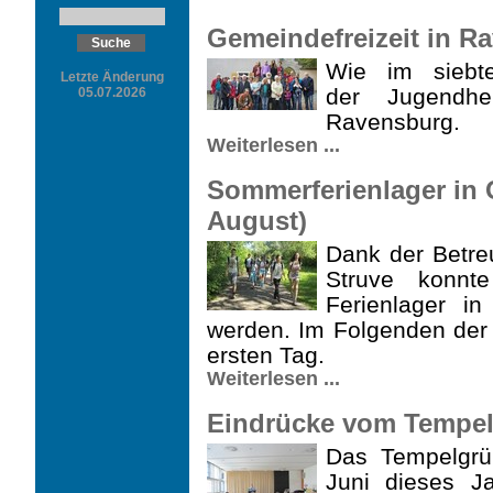
Gemeindefreizeit in Ra
Wie im siebt
Letzte Änderung
der
Jugendher
05.07.2026
Ravensburg.
Weiterlesen ...
Sommerferienlager in 
August)
Dank der Betre
Struve konnt
Ferienlager i
werden. Im Folgenden der 
ersten Tag.
Weiterlesen ...
Eindrücke vom Tempelg
Das Tempelgrü
Juni dieses J