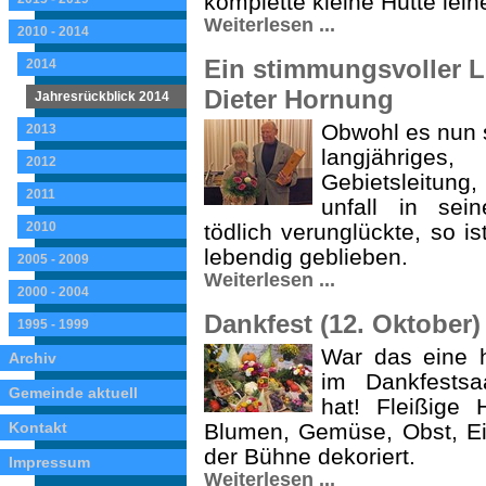
komplette kleine Hütte lei
Weiterlesen ...
2010 - 2014
Ein stimmungsvoller 
2014
Dieter Hornung
Jahresrückblick 2014
Obwohl es nun s
2013
langjähriges
2012
Gebietsleitung
2011
unfall in sei
2010
tödlich verunglückte, so i
lebendig geblieben.
2005 - 2009
Weiterlesen ...
2000 - 2004
Dankfest (12. Oktober)
1995 - 1999
War das eine h
Archiv
im Dankfests
Gemeinde aktuell
hat! Fleißige
Kontakt
Blumen, Gemüse, Obst, Eie
der Bühne dekoriert.
Impressum
Weiterlesen ...