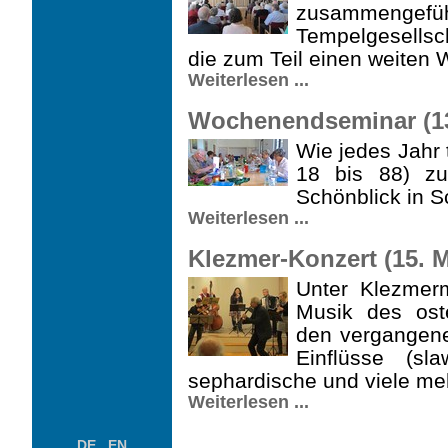
zusammengefüh
Tempelge­sells
die zum Teil einen weiten
Weiterlesen ...
Wochenendseminar (13.
Wie jedes Jahr 
18 bis 88) z
Schönblick in 
Weiterlesen ...
Klezmer-Konzert (15. M
Unter Klezmerm
Musik des ost
den vergangene
Einflüsse (sl
sephardische und viele meh
Weiterlesen ...
DE
EN