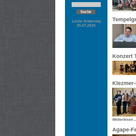
Tempelgr
Letzte Änderung
05.07.2026
Konzert T
Klezmer-
Weiterlesen ..
Agape-Fe