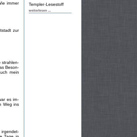
 Wie immer
Templer-Lesestoff
weiterlesen ...
stadt zur
 strahlen­
Das Beson­
auch mein
war es im­
en Weg ins
 irgendet­
e Tage in