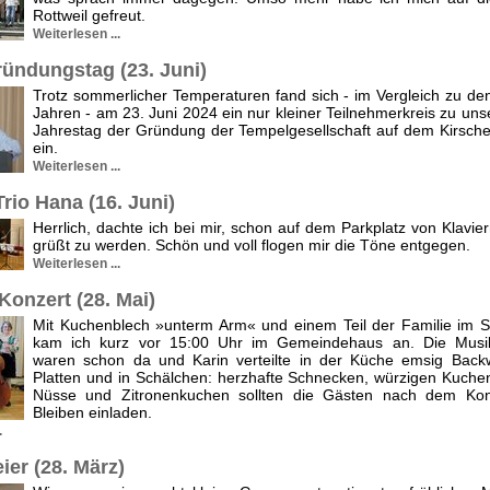
Rott­weil gefreut.
Weiterlesen ...
ündungstag (23. Juni)
Trotz sommerlicher Temperaturen fand sich - im Vergleich zu de
Jahren - am 23. Juni 2024 ein nur kleiner Teilnehmerkreis zu un
Jahrestag der Gründung der Tempelgesellschaft auf dem Kirsch
ein.
Weiterlesen ...
rio Hana (16. Juni)
Herrlich, dachte ich bei mir, schon auf dem Parkplatz von Klavie
grüßt zu werden. Schön und voll flogen mir die Töne entgegen.
Weiterlesen ...
Konzert (28. Mai)
Mit Kuchenblech »unterm Arm« und einem Teil der Familie im S
kam ich kurz vor 15:00 Uhr im Gemeindehaus an. Die Musik
waren schon da und Karin verteilte in der Küche emsig Back
Platten und in Schälchen: herzhafte Schnecken, würzigen Kuche
Nüsse und Zitronenkuchen sollten die Gästen nach dem Ko
Bleiben einladen.
.
ier (28. März)