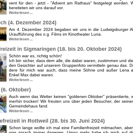
vent für den - jetzt - "Advent am Rathaus" festgelegt worden.
be­reiteten wir uns darauf vor.
Weiterlesen ...
ch (4. Dezember 2024)
Am 4. Dezember 2024 begaben wir uns in die Ludwigsburger Alt
Uraufführung des o.g. Films im Kinotheater Luna.
Weiterlesen ...
reizeit in Sigmaringen (18. bis 20. Oktober 2024)
Schön war es, richtig schön!
Ich bin sicher, dass dem alle, die dabei waren, zustimmen und die
den Gesichter auf unserem Gruppenfoto vermitteln genau das. 
dere für mich war auch, dass meine Söhne und außer Lena 
Enkel Max dabei waren.
Weiterlesen ...
(6. Oktober)
Auch wenn das Wetter keinen "goldenen Oktober" präsentierte, 
merhin trocken! Wir freuten uns über jeden Besucher, der sein
Gemeindehaus fand.
Weiterlesen ...
reizeit in Rottweil (28. bis 30. Juni 2024)
Schon lange wollte ich mal eine Familienfreizeit mitmachen, aber
was sprach immer dagegen. Umso mehr habe ich mich auf di