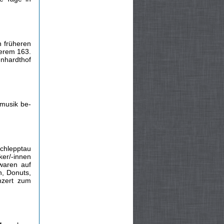
n früheren
serem 163.
enhardthof
rmusik be­
chlepptau
er/-innen
waren auf
n, Donuts,
nzert zum