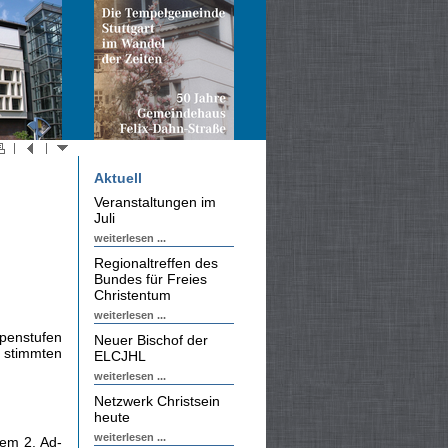
Aktuell
Veranstaltungen im
Juli
weiterlesen ...
Regionaltreffen des
Bundes für Freies
Christentum
weiterlesen ...
penstufen
Neuer Bischof der
d stimmten
ELCJHL
weiterlesen ...
Netzwerk Christsein
heute
weiterlesen ...
em 2. Ad­