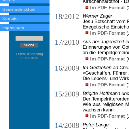
Archiv
Kirschenhardthof - 
Im PDF-Format
(
Gemeinde aktuell
18
/2012
Werner Zager
Kontakt
Jesu Botschaft vom 
Exegetische Einsich
Impressum
Im PDF-Format
(
17
/2010
Aus der Jugendzeit e
Erinnerungen von Got
an die Tempelgemeind
Letzte Änderung
Im PDF-Format
(
05.07.2026
16
/2009
Im Gedenken an Chris
»Geschaffen, Führer 
Die Lebens- und Wir
Im PDF-Format
(
15
/2009
Brigitte Hoffmann un
Der Tempelritterorden
Wie aus religiösen 
wachsen kann
Im PDF-Format
(
14
/2008
Peter Lange