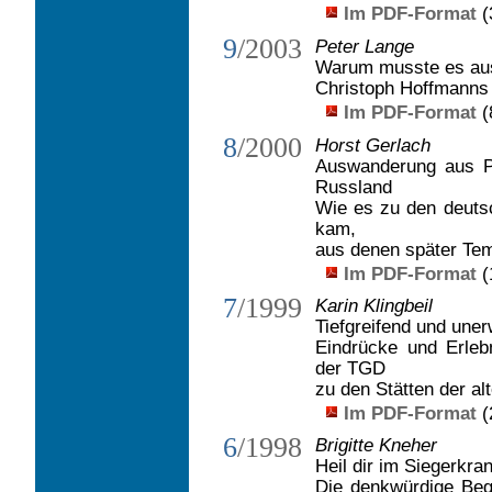
Im PDF-Format
(
9
/2003
Peter Lange
Warum musste es aus
Christoph Hoffmanns
Im PDF-Format
(
8
/2000
Horst Gerlach
Auswanderung aus P
Russland
Wie es zu den deuts
kam,
aus denen später Te
Im PDF-Format
(
7
/1999
Karin Klingbeil
Tiefgreifend und uner
Eindrücke und Erleb
der TGD
zu den Stätten der al
Im PDF-Format
(
6
/1998
Brigitte Kneher
Heil dir im Siegerkra
Die denkwürdige Beg