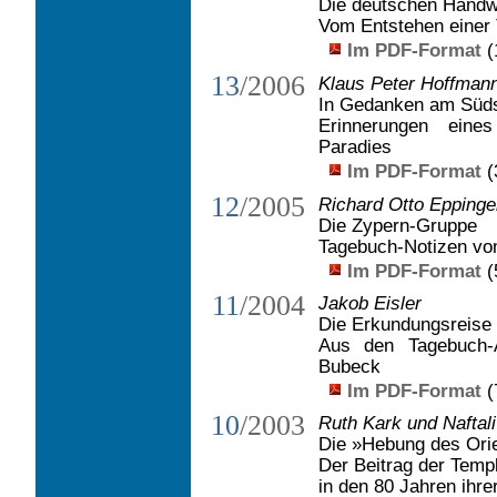
Die deutschen Handw
Vom Entstehen einer 
Im PDF-Format
(
13
/2006
Klaus Peter Hoffman
In Gedanken am Süd
Erinnerungen eines
Paradies
Im PDF-Format
(
12
/2005
Richard Otto Eppinge
Die Zypern-Gruppe
Tagebuch-Notizen vo
Im PDF-Format
(
11
/2004
Jakob Eisler
Die Erkundungsreise 
Aus den Tagebuch-A
Bubeck
Im PDF-Format
(
10
/2003
Ruth Kark und Naftal
Die »Hebung des Ori
Der Beitrag der Temp
in den 80 Jahren ihrer