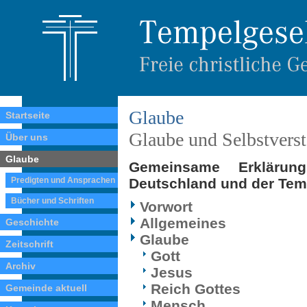
Glaube
Startseite
Glaube und Selbstverst
Über uns
Glaube
Gemeinsame Erklärung
Predigten und Ansprachen
Deutschland und der Temp
Bücher und Schriften
Vorwort
Allgemeines
Geschichte
Glaube
Zeitschrift
Gott
Archiv
Jesus
Reich Gottes
Gemeinde aktuell
Mensch