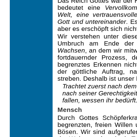
Das Reich Gottes war der H
bedeutet eine
Vervollk
Welt, eine vertrauensvo
Gott und untereinander
. E
aber es erschöpft sich nicht
Wir verstehen unter dies
Umbruch am Ende der 
Wachsen
, an dem wir mitw
fortdauernder Prozess, 
begrenztes Erkennen nicht 
der göttliche Auftrag, 
streben. Deshalb ist unser
Trachtet zuerst nach dem
nach seiner Gerechtigkeit
fallen, wessen ihr bedürft
Mensch
Durch Gottes Schöpferkr
begrenzten, freien Wille
Bösen. Wir sind aufgerufe