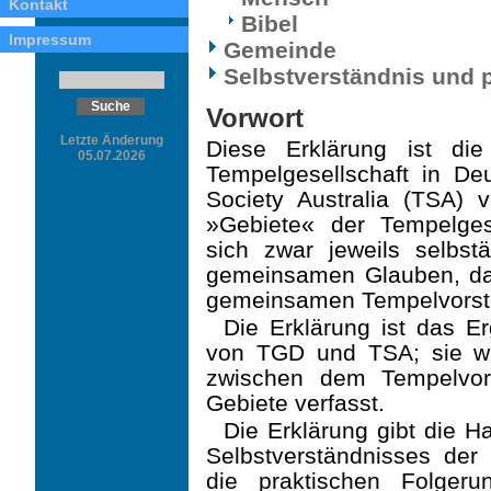
Kontakt
Bibel
Impressum
Gemeinde
Selbstverständnis und 
Vorwort
Letzte Änderung
Diese Erklärung ist die
05.07.2026
Tempelgesellschaft in D
Society Australia (TSA) 
»Gebiete« der Tempelgese
sich zwar jeweils selbst
gemeinsamen Glauben, d
gemeinsamen Tempelvorste
Die Erklärung ist das E
von TGD und TSA; sie w
zwischen dem Tempelvor
Gebiete verfasst.
Die Erklärung gibt die 
Selbstverständnisses der
die praktischen Folger