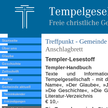
Treffpunkt - Gemeinde 
Startseite
Anschlagbrett
Über uns
Glaube
Templer-Lesestoff
Geschichte
Templer-Handbuch
Zeitschrift
Texte und Informati
Tempelgesellschaft - mit 
Archiv
Name«, »Der Glaube«, »Je
Gemeinde aktuell
»Die Geschichte«, »Die G
Terminkalender
Literatur-Verzeichnis
€ 10,-
Ankündigungen