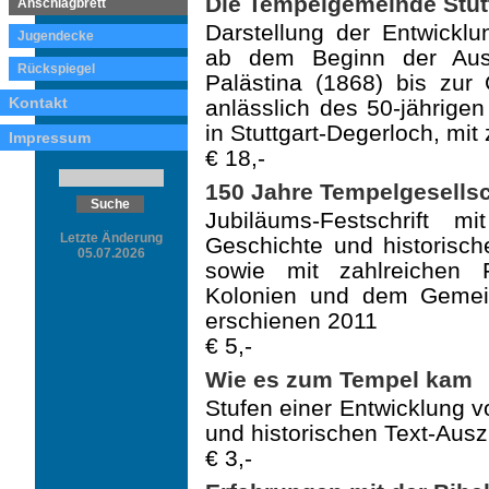
Die Tempelgemeinde Stutt
Anschlagbrett
Darstellung der Entwickl
Jugendecke
ab dem Beginn der Aus
Rückspiegel
Palästina (1868) bis zu
Kontakt
anlässlich des 50-jährig
in Stuttgart-Degerloch, mit
Impressum
€ 18,-
150 Jahre Tempelgesellsc
Jubiläums-Festschrift 
Letzte Änderung
Geschichte und historisc
05.07.2026
sowie mit zahlreichen 
Kolonien und dem Gemein
erschienen 2011
€ 5,-
Wie es zum Tempel kam
Stufen einer Entwicklung v
und historischen Text-Ausz
€ 3,-